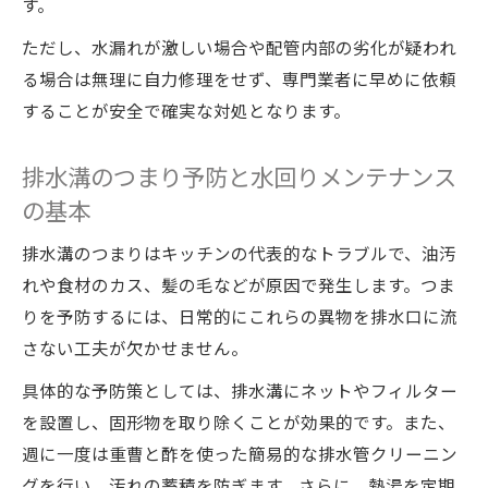
す。
ンテナンス
水回りメンテナンスでTOTO水栓を長持ちさ
ただし、水漏れが激しい場合や配管内部の劣化が疑われ
せる秘訣
る場合は無理に自力修理をせず、専門業者に早めに依頼
TOTOキッチン修理時の水回りメンテナンス
することが安全で確実な対処となります。
ポイント
排水溝のつまり予防と水回りメンテナンス
システムキッチン引き出し修理のコツを詳しく
の基本
紹介
システムキッチン引き出しと水回りメンテ
排水溝のつまりはキッチンの代表的なトラブルで、油汚
ナンス方法
れや食材のカス、髪の毛などが原因で発生します。つま
修理前に知りたい引き出し外し方と水回り
りを予防するには、日常的にこれらの異物を排水口に流
メンテナンス
さない工夫が欠かせません。
水回りメンテナンスで引き出しトラブルを
具体的な予防策としては、排水溝にネットやフィルター
予防するコツ
を設置し、固形物を取り除くことが効果的です。また、
TOTOシステムキッチンの引き出し修理と水
週に一度は重曹と酢を使った簡易的な排水管クリーニン
回り管理法
グを行い、汚れの蓄積を防ぎます。さらに、熱湯を定期