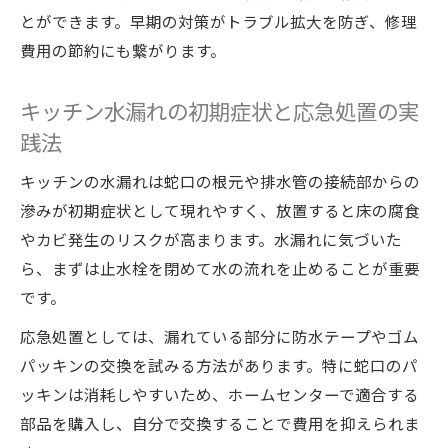
門
とができます。早期の対策がトラブル拡大を防ぎ、修理
費用の節約にも繋がります。
ポタポタ水漏れ時の水回りメンテナンス手
順を紹介
キッチン水漏れの初期症状と応急処置の実
水回りメンテナンスで蛇口トラブルの再発
践法
を防止
蛇口修理に必要な水回りメンテナンスの基
キッチンの水漏れは蛇口の根元や排水管の接続部からの
礎知識
滲みが初期症状として現れやすく、放置すると床の腐食
TOTO水栓のフィルター掃除や部品交換の実践知
やカビ発生のリスクが高まります。水漏れに気づいた
識
ら、まずは止水栓を閉めて水の流れを止めることが重要
です。
TOTO水栓の水回りメンテナンスとフィルタ
ー掃除法
応急処置としては、漏れている部分に防水テープやゴム
部品交換に必要な水回りメンテナンスの流
パッキンの交換を試みる方法があります。特に蛇口のパ
れ
ッキンは消耗しやすいため、ホームセンターで適合する
部品を購入し、自分で交換することで費用を抑えられま
TOTOキッチン水栓旧型でもできる水回りメ