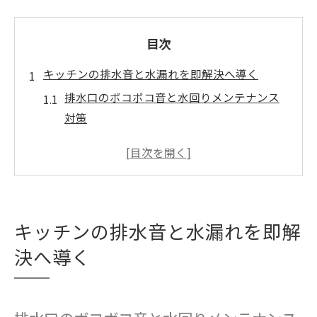
目次
キッチンの排水音と水漏れを即解決へ導く
排水口のボコボコ音と水回りメンテナンス
対策
キッチン水漏れの初期症状と応急処置の実
践法
排水溝のつまり予防と水回りメンテナンス
の基本
キッチンの排水音と水漏れを即解
水回りメンテナンスで安心なキッチン環境
を保つ方法
決へ導く
専門業者を呼ぶ前にできる水回りメンテナ
ンスのコツ
水回りメンテナンスの基本と応急処置を解説