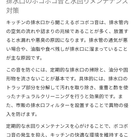
排水口のボコボコ音と水回りメンテナンス
対策
トラブルを未然に防ぐ水回りメンテナンス
習慣のすすめ
キッチンの排水口から聞こえるボコボコ音は、排水管内
家庭でできる水回りメンテナンスと応急対
の空気の流れや詰まりの兆候であることが多く、放置す
応の手順
ると水漏れや悪臭の原因になります。排水管の通気が悪
排水トラブル時に役立つ水回りメンテナン
い場合や、油脂や食べ残しが排水口に溜まっていること
スの知識
が主な原因です。
応急処置と水回りメンテナンスの判断基準
この音を防ぐには、定期的な排水口の掃除と、油分や固
を解説
形物を流さないことが基本です。具体的には、排水口の
水回りメンテナンスで快適キッチンを実現
トラップ部分を分解して汚れを取り除き、重曹と酢を使
する方法
ったナチュラルクリーニングを行うと効果的です。ま
蛇口のポタポタ問題も自力で解消できる方法
た、市販の排水口フィルターを設置することで異物の侵
入を防げます。
蛇口のポタポタは水回りメンテナンスで直
せる？
定期的な水回りメンテナンスを心がけることで、ボコボ
自分でできる蛇口の水回りメンテナンス入
コ音の発生を抑え、キッチンの快適な環境を維持するこ