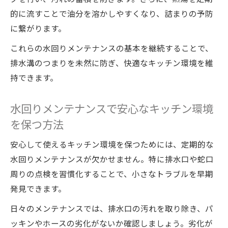
引き出しの調整に役立つ水回りメンテナン
的に流すことで油分を溶かしやすくなり、詰まりの予防
スの基本
に繋がります。
費用目安も分かるキッチンのトラブル対策ガイ
これらの水回りメンテナンスの基本を継続することで、
ド
排水溝のつまりを未然に防ぎ、快適なキッチン環境を維
水回りメンテナンスが費用削減に役立つ理
持できます。
由
水回りメンテナンスで安心なキッチン環境
トラブルの費用比較と水回りメンテナンス
の効果
を保つ方法
業者費用の相場と水回りメンテナンスの優
安心して使えるキッチン環境を保つためには、定期的な
先度を解説
水回りメンテナンスが欠かせません。特に排水口や蛇口
自力修理の材料費と水回りメンテナンスの
周りの点検を習慣化することで、小さなトラブルを早期
バランス
発見できます。
水回りメンテナンスで高額修理を防ぐポイ
日々のメンテナンスでは、排水口の汚れを取り除き、パ
ント
ッキンやホースの劣化がないか確認しましょう。劣化が