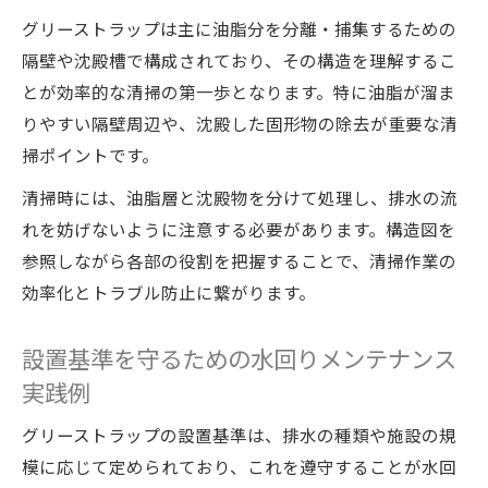
水回りメンテナンスで清掃効果を最大化す
グリーストラップは主に油脂分を分離・捕集するための
る方法
隔壁や沈殿槽で構成されており、その構造を理解するこ
グリストラップ施工方法と日々の管理ポイ
とが効率的な清掃の第一歩となります。特に油脂が溜ま
ント
りやすい隔壁周辺や、沈殿した固形物の除去が重要な清
グリーストラップ清掃を効率化する実践テ
掃ポイントです。
クニック
清掃時には、油脂層と沈殿物を分けて処理し、排水の流
容量ごとのグリーストラップ清掃頻度の目
れを妨げないように注意する必要があります。構造図を
安
参照しながら各部の役割を把握することで、清掃作業の
専門業者に依頼するメリットと水回り管理
効率化とトラブル防止に繋がります。
清掃費用の最適化とコスト管理術を伝授
設置基準を守るための水回りメンテナンス
グリーストラップ清掃費用と水回りメンテ
実践例
ナンスの節約術
グリストラップ容量計算による費用見積も
グリーストラップの設置基準は、排水の種類や施設の規
りのコツ
模に応じて定められており、これを遵守することが水回