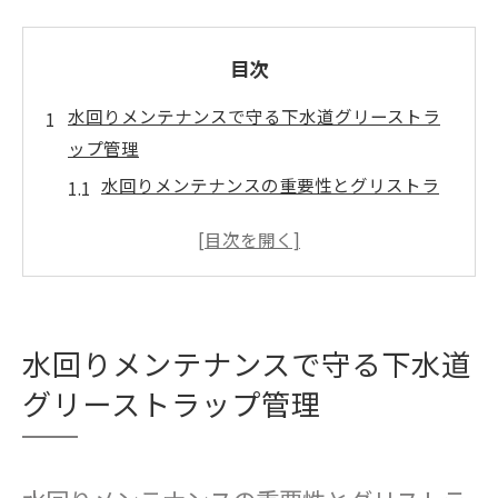
目次
水回りメンテナンスで守る下水道グリーストラ
ップ管理
水回りメンテナンスの重要性とグリストラ
ップ管理の基礎
グリーストラップの構造図から見る清掃ポ
イント
設置基準を守るための水回りメンテナンス
水回りメンテナンスで守る下水道
実践例
グリーストラップ容量計算で効率的な管理
グリーストラップ管理
を目指す
飲食店に不可欠なグリストラップ清掃の基
本