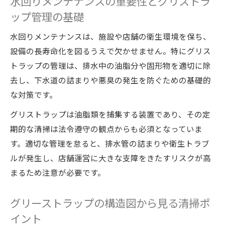
水回りメンテナンスの重要性とグリストラ
ップ管理の基礎
グリーストラップ清掃の義務と法令遵守ポイン
ト解説
水回りメンテナンスは、施設や店舗の衛生環境を保ち、
グリストラップ清掃の義務と水回りメンテ
設備の長寿命化を図るうえで欠かせません。特にグリス
ナンスの関係
トラップの管理は、排水中の油脂分や固形物を適切に除
グリーストラップ清掃法律に沿った管理方
去し、下水道の詰まりや悪臭の発生を防ぐための基礎的
法
な対策です。
産業廃棄物処理に強い水回りメンテナンス
グリストラップは油脂類を捕集する装置であり、その定
のコツ
期的な清掃は法令遵守の観点からも必須となっていま
法令遵守で安心できるグリーストラップ運
す。適切な管理を怠ると、排水管の詰まりや衛生トラブ
用術
ルが発生し、店舗運営に大きな支障をきたすリスクが高
グリーストラップ無い飲食店のリスクと対
まるため注意が必要です。
応策
グリーストラップの構造図から見る清掃ポ
効率的なグリーストラップ清掃方法の実践ガイ
ド
イント