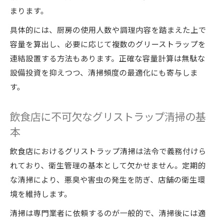
まります。
水回りメンテナンスがもたらす安定経営の
具体的には、厨房の使用人数や調理内容を踏まえた上で
秘訣
容量を算出し、必要に応じて複数のグリーストラップを
グリーストラップ清掃で法的リスクを回避
連結設置する方法もあります。正確な容量計算は無駄な
する方法
設備投資を抑えつつ、清掃頻度の最適化にも寄与しま
グリストラップ清掃とコスト管理の最適な
す。
関係
設置基準を守った水回り管理で信頼度向上
飲食店に不可欠なグリストラップ清掃の基
グリーストラップ法律遵守が経営に与える
本
影響
飲食店におけるグリストラップ清掃は法令で義務付けら
れており、衛生管理の基本として欠かせません。定期的
な清掃により、悪臭や害虫の発生を防ぎ、店舗の衛生環
境を維持します。
清掃は専門業者に依頼するのが一般的で、清掃後には適