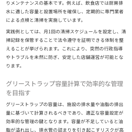
水回りメンテナンスでコストを抑える比較
りメンテナンスの基本です。例えば、飲食店では厨房排
ポイント
水に適した容量と設置場所を確保し、定期的に専門業者
設置費用や清掃費用の最適なバランスを考
による点検と清掃を実施しています。
える
実践例としては、月1回の清掃スケジュールを設定し、清
業者選びと清掃法でコスト削減を実現
掃記録を保管することで法令遵守を証明できる体制を整
グリーストラップ管理に役立つ水回りの基礎知
えることが挙げられます。これにより、突然の行政指導
識
やトラブルを未然に防ぎ、安定した店舗運営が可能とな
ります。
水回りメンテナンスの基礎知識と清掃の重
要性
グリーストラップ容量計算で効率的な管理
グリストラップ構造図から学ぶ管理のコツ
を目指す
グリーストラップ設置基準と日常点検のポ
イント
グリーストラップの容量は、施設の排水量や油脂の排出
容量計算と水回り管理でトラブル予防
量に基づいて計算されるべきであり、適正な容量設定が
効率的な管理の鍵となります。容量が不足していると油
施工方法と設置費用の違いを理解する
脂が溢れ出し、排水管の詰まりを引き起こすリスクが高
安定経営へ導くグリーストラップ清掃の本質