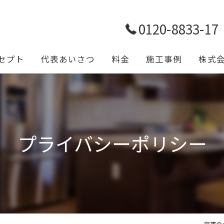
0120-8833-17
セプト
代表あいさつ
料金
施工事例
株式
トイレ
浴室
プライバシーポリシー
キッチ
給排水
設備工
一宮市の