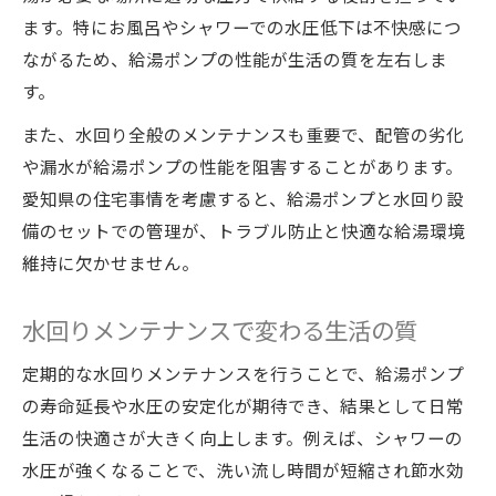
水回りメンテナンスが水圧改善の決め手
ます。特にお風呂やシャワーでの水圧低下は不快感につ
給湯ポンプ機能と水圧の関係を詳しく解説
ながるため、給湯ポンプの性能が生活の質を左右しま
水回りメンテナンスで得られる水圧アップ
す。
効果
また、水回り全般のメンテナンスも重要で、配管の劣化
水圧改善に欠かせない水回りケアの方法
や漏水が給湯ポンプの性能を阻害することがあります。
家庭でできる水回りメンテナンスと水圧対
愛知県の住宅事情を考慮すると、給湯ポンプと水回り設
策
備のセットでの管理が、トラブル防止と快適な給湯環境
愛知県で注目の給湯ポンプ機能と選び方
維持に欠かせません。
水回りメンテナンスを考えた給湯ポンプの
水回りメンテナンスで変わる生活の質
選び方
家庭向け給湯ポンプ選定と水回りの工夫点
定期的な水回りメンテナンスを行うことで、給湯ポンプ
即湯ユニットやエコキュートも水回りメン
の寿命延長や水圧の安定化が期待でき、結果として日常
テナンスで安心
生活の快適さが大きく向上します。例えば、シャワーの
水回りメンテナンスが左右する給湯設備の
水圧が強くなることで、洗い流し時間が短縮され節水効