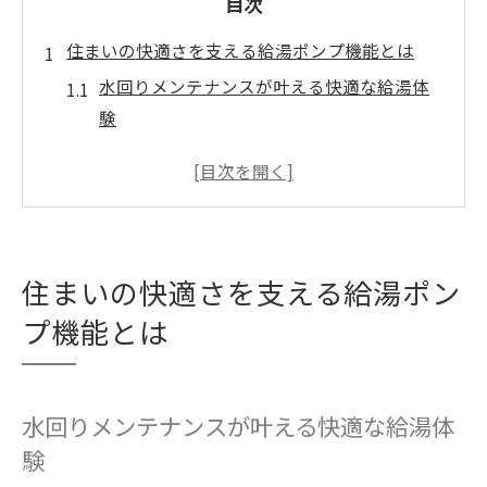
目次
住まいの快適さを支える給湯ポンプ機能とは
水回りメンテナンスが叶える快適な給湯体
験
給湯ポンプ機能の基本と水回りの重要性
水回りメンテナンスで変わる生活の質
給湯圧アップに役立つ水回り点検のヒント
水回りメンテナンスの役割と最新ポンプ事
住まいの快適さを支える給湯ポン
情
プ機能とは
お湯不足の悩みを解決する水回りメンテナンス
法
水回りメンテナンスでお湯不足を根本から
水回りメンテナンスが叶える快適な給湯体
解消
験
給湯加圧ポンプと水回り点検の連携がカギ