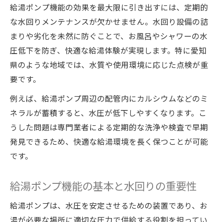
水圧トラブルと水回りメンテナンスの実践
給湯ポンプ機能の効果を最大限に引き出すには、定期的
法
な水回りメンテナンスが欠かせません。水回り設備の詰
まりや劣化を未然に防ぐことで、お風呂やシャワーの水
快適な給湯のための水回りケア方法を解説
圧低下を防ぎ、快適な給湯体験が実現します。特に愛知
家庭の水回りメンテナンスでお湯の悩みゼ
県のような地域では、水質や使用環境に応じた点検が重
ロへ
要です。
生活に役立つ給湯ポンプ設置ポイント解説
例えば、給湯ポンプ周辺の配管内にカルシウムなどのミ
水回りメンテナンスと給湯ポンプ設置の基
ネラルが蓄積すると、水圧が低下しやすくなります。こ
本
うした問題は専門業者による定期的な洗浄や検査で早期
給湯循環ポンプ設置位置の選び方と注意点
発見できるため、快適な給湯環境を長く保つことが可能
水回りメンテナンスが左右する設置効果
です。
家庭に最適な給湯ポンプ設置のポイント解
説
給湯ポンプ機能の基本と水回りの重要性
水回りメンテナンスと効率的な設置事例
給湯ポンプは、水圧を安定させるための装置であり、お
水圧改善には水回りメンテナンスが必須な理由
湯が必要な場所に適切な圧力で供給する役割を担ってい