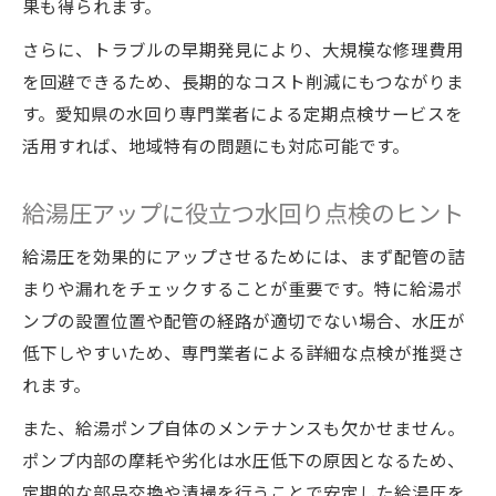
選択基準
果も得られます。
給湯循環ポンプ設置時に重視したい水回り
さらに、トラブルの早期発見により、大規模な修理費用
ポイント
を回避できるため、長期的なコスト削減にもつながりま
メンテナンス費用から考える安心の給湯設備
す。愛知県の水回り専門業者による定期点検サービスを
活用すれば、地域特有の問題にも対応可能です。
水回りメンテナンス費用と給湯設備選びの
ポイント
給湯圧アップに役立つ水回り点検のヒント
交換費用と水回りメンテナンスの注意点を
解説
給湯圧を効果的にアップさせるためには、まず配管の詰
給湯設備と水回りメンテナンスの費用相場
まりや漏れをチェックすることが重要です。特に給湯ポ
を知る
ンプの設置位置や配管の経路が適切でない場合、水圧が
水回りメンテナンスで安心できる給湯設備
低下しやすいため、専門業者による詳細な点検が推奨さ
計画
れます。
水回りメンテナンス費用を抑えるための工
また、給湯ポンプ自体のメンテナンスも欠かせません。
夫
ポンプ内部の摩耗や劣化は水圧低下の原因となるため、
定期的な部品交換や清掃を行うことで安定した給湯圧を