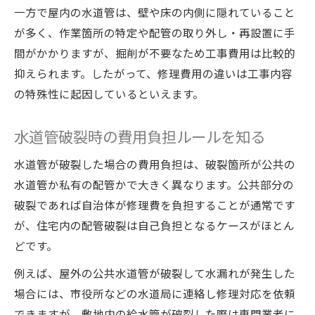
簡単にできる水漏れ防止テクニックの紹介
一方で屋内の水道管は、壁や床の内側に隠れていること
補修テープ選びと施工時の注意ポイント
が多く、作業箇所の特定や配管の取り外し・再設置に手
メンテナンスで配管トラブルを未然に防ぐ方法
間がかかりますが、掘削が不要なため工事費用は比較的
水回りメンテナンスで配管トラブル予防を
抑えられます。したがって、修理費用の違いは工事内容
徹底
の特殊性に起因しているといえます。
日常チェック習慣がトラブル防止の第一歩
水道管破裂時の費用負担ルールを知る
早期発見に役立つ異音・赤水チェック方法
定期メンテナンスのメリットと実践ポイン
水道管が破裂した場合の費用負担は、破裂箇所が公共の
ト
水道管か私有の配管かで大きく異なります。公共部分の
破裂であれば自治体が修理費を負担することが通常です
水漏れ予防に有効な配管点検のコツ
が、住宅内の配管破裂は自己負担となるケースがほとん
どです。
例えば、屋外の公共水道管が破裂して水漏れが発生した
場合には、市役所などの水道局に連絡し修理対応を依頼
できますが、敷地内の給水管が破裂した際は専門業者に