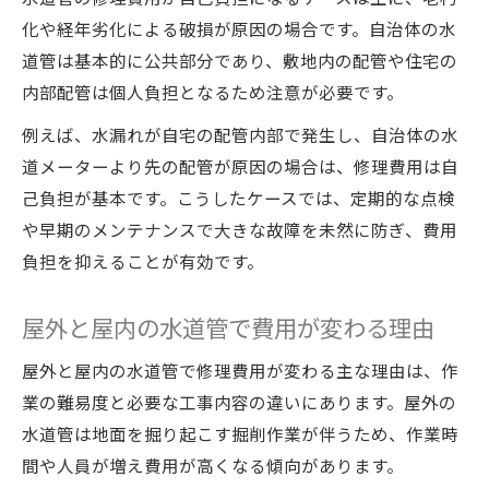
老朽化した配管の交換時期と見極め方を解説
化や経年劣化による破損が原因の場合です。自治体の水
水回りメンテナンスで配管寿命を正しく判
道管は基本的に公共部分であり、敷地内の配管や住宅の
断
内部配管は個人負担となるため注意が必要です。
交換時期のサインと見極めポイントを解説
例えば、水漏れが自宅の配管内部で発生し、自治体の水
赤水や異音が示す配管劣化の合図を知る
道メーターより先の配管が原因の場合は、修理費用は自
材質別に異なる水道管交換目安の特徴とは
己負担が基本です。こうしたケースでは、定期的な点検
定期点検で無駄な修理費用を防ぐ方法
や早期のメンテナンスで大きな故障を未然に防ぎ、費用
テープ補修で緊急時に役立つ水道管対策
負担を抑えることが有効です。
水回りメンテナンスで補修テープを上手に
活用
屋外と屋内の水道管で費用が変わる理由
応急処置に役立つ補修テープの正しい使い
屋外と屋内の水道管で修理費用が変わる主な理由は、作
方
業の難易度と必要な工事内容の違いにあります。屋外の
テープ補修が有効な水道管トラブルの見極
水道管は地面を掘り起こす掘削作業が伴うため、作業時
め方
間や人員が増え費用が高くなる傾向があります。