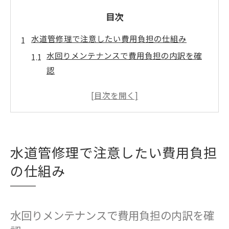
目次
水道管修理で注意したい費用負担の仕組み
水回りメンテナンスで費用負担の内訳を確
認
修理費用が自己負担になるケースを徹底解
説
屋外と屋内の水道管で費用が変わる理由
水道管破裂時の費用負担ルールを知る
水道管修理で注意したい費用負担
水漏れ修理の費用相場と内訳のポイント
の仕組み
突然の水漏れに自分で対応する応急処置法
水回りメンテナンスで応急処置のコツを解
説
水回りメンテナンスで費用負担の内訳を確
自分でできる水道管水漏れ補修テープ活用