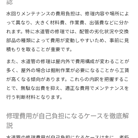
認
術
突然の水漏れ発生時の適切な初動対応手順
水回りメンテナンスの費用負担は、修理内容や場所によ
って異なり、大きく材料費、作業費、出張費などに分か
水道管破裂時の応急処置と注意点を紹介
れます。特に水道管の修理では、配管の劣化状況や交換
水回りトラブルへの自分での対処法まとめ
部品の種類によって費用が変動しやすいため、事前に見
水回りメンテナンス費用を賢く抑えるコツ
積もりを取ることが重要です。
水回りメンテナンスで維持費用を抑える方
また、水道管の修理は屋内外で費用構成が変わることが
法
多く、屋外の場合は掘削作業が必要になることから工賃
日常的な点検が修理費用削減の鍵となる理
が高くなる傾向があります。これらの内訳を把握するこ
由
とで、無駄な出費を抑え、適正な費用でメンテナンスを
自分でできる簡単な配管チェック術を紹介
行う判断材料となります。
水道管トラブル予防が節約につながる仕組
み
修理費用が自己負担になるケースを徹底解
見積もり比較で水回りメンテナンス費用節
説
約
水道管の修理費用が自己負担になるケースは主に、老朽