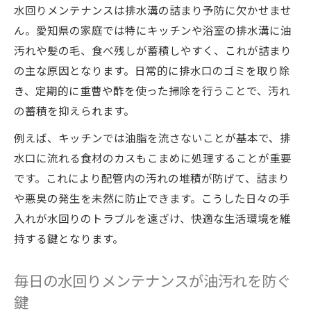
の重要性
水回りメンテナンスは排水溝の詰まり予防に欠かせませ
水回りメンテナンスと安心生活を両立する
ん。愛知県の家庭では特にキッチンや浴室の排水溝に油
ポイント
汚れや髪の毛、食べ残しが蓄積しやすく、これが詰まり
排水トラブルを減らす日々の水回りケア習
の主な原因となります。日常的に排水口のゴミを取り除
慣
き、定期的に重曹や酢を使った掃除を行うことで、汚れ
の蓄積を抑えられます。
水回りメンテナンスで配管の劣化リスクを
下げる
例えば、キッチンでは油脂を流さないことが基本で、排
家庭配管予防策で家族の健康と快適さも守
水口に流れる食材のカスもこまめに処理することが重要
る
です。これにより配管内の汚れの堆積が防げて、詰まり
毎日の工夫で配管トラブルを未然に防ぐコツ
や悪臭の発生を未然に防止できます。こうした日々の手
入れが水回りのトラブルを遠ざけ、快適な生活環境を維
水回りメンテナンス習慣で配管トラブルを
持する鍵となります。
回避
家庭配管予防策がつまり予防につながる理
毎日の水回りメンテナンスが油汚れを防ぐ
由
鍵
日常の水回りメンテナンスで排水管を清潔