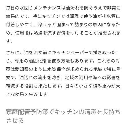
に保つ
毎日の水回りメンテナンスは油汚れを防ぐうえで非常に
効果的です。特にキッチンでは調理で使う油が排水管に
配管の詰まり対策に有効な水回りメンテナ
付着しやすく、冷えると固まって詰まりの原因になるた
ンス法
め、使用後は熱湯を流す習慣をつけることが推奨されま
家庭配管予防策と併用した掃除のポイント
す。
詰まり予防なら実践したい愛知県流の習慣
さらに、油を流す前にキッチンペーパーで拭き取った
水回りメンテナンスで詰まりゼロの家庭を
り、専用の油固化剤を使う方法もあります。これらの対
目指す
策は愛知県のように水質保全が求められる地域で特に重
愛知県の家庭配管予防策に学ぶ水回り管理
要で、油汚れの流出を防ぎ、地域の河川や海への影響を
術
軽減する役割も果たします。日々の小さな積み重ねが大
日常の水回りメンテナンスが詰まり防止の
きな効果を生みます。
決め手
家庭配管予防策で地域の水質保全にも貢献
家庭配管予防策でキッチンの清潔を長持ち
水回りメンテナンスの先進的な実践例を紹
させる
介