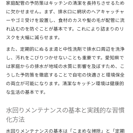
家庭配管の予防策はキッチンの清潔を長持ちさせるため
環境も守れる水回り管理の新しいポイント
に欠かせません。まず、排水口に網状のヘアキャッチャ
水回りメンテナンスが環境保護につながる
ーやゴミ受けを設置し、食材のカスや髪の毛が配管に流
理由
れ込むのを防ぐことが基本です。これにより詰まりのリ
家庭配管予防策で生活排水の負荷軽減を実
スクを大幅に減らせます。
現
また、定期的にぬるま湯と中性洗剤で排水口周辺を洗浄
水回りメンテナンスが地域の水質改善に貢
し、汚れをこびりつかせないことも重要です。愛知県で
献
は家庭からの排水が地域の水質に影響を及ぼすため、こ
家庭配管予防策でエコな暮らしを始めよう
うした予防策を徹底することで自宅の快適さと環境保全
水回りメンテナンスと環境配慮を両立する
の両立が可能になります。清潔なキッチン環境は健康的
方法
な生活の基本です。
トラブル回避へ家庭配管を見直すタイミング
水回りメンテナンスの最適な見直し時期と
水回りメンテナンスの基本と実践的な習慣
は
化方法
家庭配管予防策を始めるタイミングの見極
水回りメンテナンスの基本は「こまめな掃除」と「定期