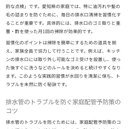
め方
的な点検」です。愛知県の家庭では、特に油汚れや髪の
水回りメンテナンスで早期発見・早期対策
毛の詰まりを防ぐために、毎日の排水口清掃を習慣化す
を実践
ることが重要です。具体的には、排水口のゴミ取りと重
家庭配管予防策と点検頻度のバランスを考
曹・酢を使った月1回の掃除が効果的です。
慮
習慣化のポイントは掃除を簡単にするための道具を揃
トラブルの兆候を見逃さない水回りメンテ
え、家族全員で協力して行うことです。例えば、キッチ
ナンス
ンの排水口には取り外し可能なゴミ受けを設置し、使っ
た後すぐに洗うなどのルールを決めると続けやすくなり
ます。このような実践的習慣が水回りを清潔に保ち、ト
ラブルを未然に防ぐ秘訣です。
排水管のトラブルを防ぐ家庭配管予防策の
コツ
排水管のトラブルを防ぐためには、家庭配管予防策のコ