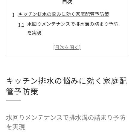
目次
キッチン排水の悩みに効く家庭配管予防策
水回りメンテナンスで排水溝の詰まり予防
を実現
毎日の水回りメンテナンスが油汚れを防ぐ
鍵
家庭配管予防策でキッチンの清潔を長持ち
させる
キッチン排水の悩みに効く家庭配
水回りメンテナンスの基本と実践的な習慣
化方法
管予防策
排水管のトラブルを防ぐ家庭配管予防策の
コツ
水回りメンテナンスで排水溝の詰まり予防
水回りメンテナンスで安心な暮らしを守る方法
を実現
家庭配管予防策による水回りメンテナンス