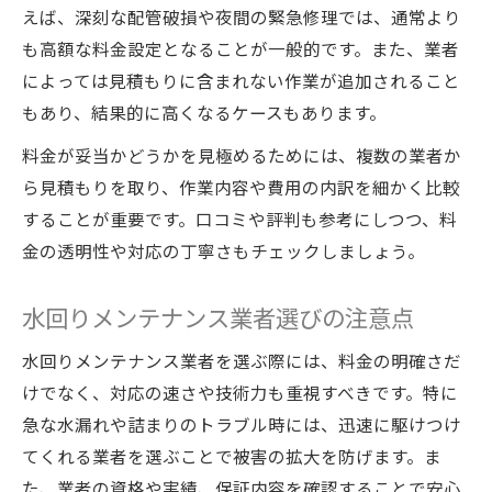
水回りメンテナンスの追加料金に注意
えば、深刻な配管破損や夜間の緊急修理では、通常より
も高額な料金設定となることが一般的です。また、業者
費用が高い場合の交渉ポイントと対策
によっては見積もりに含まれない作業が追加されること
水道修理料金表を活用した費用抑制術
もあり、結果的に高くなるケースもあります。
悪質業者に注意した依頼のポイント
料金が妥当かどうかを見極めるためには、複数の業者か
水回りトラブルに強い依頼先の見極め方
ら見積もりを取り、作業内容や費用の内訳を細かく比較
水回りメンテナンス実績のある業者を選ぶ
することが重要です。口コミや評判も参考にしつつ、料
水道修理どこに頼むべきか判断する基準
金の透明性や対応の丁寧さもチェックしましょう。
水道修理料金表から信頼性を見抜く方法
緊急トラブル時の迅速対応業者の選び方
水回りメンテナンス業者選びの注意点
保証やアフターケアが充実した業者の特徴
水回りメンテナンス業者を選ぶ際には、料金の明確さだ
納得の水道修理へ進むための基本知識
けでなく、対応の速さや技術力も重視すべきです。特に
水道修理料金と水回りメンテナンスの基礎
急な水漏れや詰まりのトラブル時には、迅速に駆けつけ
知識
てくれる業者を選ぶことで被害の拡大を防げます。ま
トラブル時の依頼先選びで後悔しないため
た、業者の資格や実績、保証内容を確認することで安心