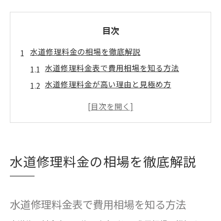
目次
水道修理料金の相場を徹底解説
水道修理料金表で費用相場を知る方法
水道修理料金が高い理由と見極め方
水回りメンテナンス業者選びの注意点
出張費や追加料金の相場と確認ポイント
水道トラブル別の修理費用の目安を解説
安心できる水回りメンテナンスの選び方
水道修理料金の相場を徹底解説
水回りメンテナンス業者の信頼性を見抜く
コツ
水道修理どこに頼むか選ぶ際の重要ポイン
水道修理料金表で費用相場を知る方法
ト