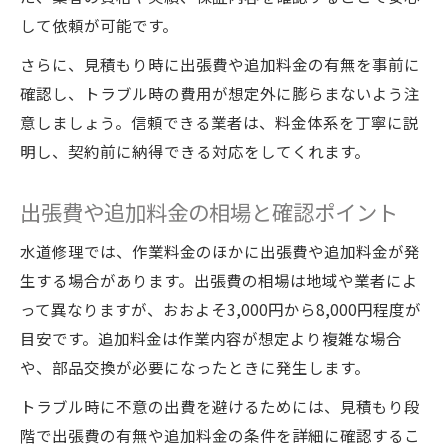
に
して依頼が可能です。
修理費用の明細確認で納得の依頼を実現
さらに、見積もり時に出張費や追加料金の有無を事前に
水道修理料金表の活用で賢い料金交渉
確認し、トラブル時の費用が想定外に膨らまないよう注
安心できる水回りメンテナンスの流れ
意しましょう。信頼できる業者は、料金体系を丁寧に説
明し、契約前に納得できる対応をしてくれます。
出張費や追加料金の相場と確認ポイント
水道修理では、作業料金のほかに出張費や追加料金が発
生する場合があります。出張費の相場は地域や業者によ
って異なりますが、おおよそ3,000円から8,000円程度が
目安です。追加料金は作業内容が想定より複雑な場合
や、部品交換が必要になったときに発生します。
トラブル時に不意の出費を避けるためには、見積もり段
階で出張費の有無や追加料金の条件を詳細に確認するこ