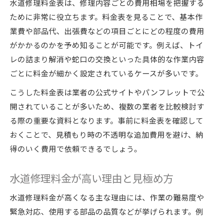
水道修理料金表は、修理内容ごとの費用相場を把握する
口コミや評判から見る安心できる依頼先選
ために非常に役立ちます。料金表を見ることで、基本作
定
業費や部品代、出張費などの項目ごとにどの程度の費用
水道修理料金表を活用した賢い比較方法
がかかるのかを予め知ることが可能です。例えば、トイ
メンテナンス対応範囲やサービス内容の確
レの詰まり解消や蛇口の交換といった具体的な作業内容
認
ごとに料金が細かく設定されているケースが多いです。
水道修理料金表を知って無駄なく依頼
こうした料金表は業者の公式サイトやパンフレットで公
水道修理料金表の見方と活用ポイント
開されていることが多いため、複数の業者を比較検討す
水回りメンテナンス費用の内訳を詳しく紹
る際の重要な資料となります。事前に料金表を確認して
介
おくことで、見積もり時の不透明な追加費用を避け、納
配管や蛇口修理費用の相場チェック
得のいく費用で依頼できるでしょう。
見積もり比較で無駄な出費を防ぐ方法
水道修理料金が高い理由と見極め方
出張費や追加料金の確認ポイントを抑える
高額になる理由とその防ぎ方とは
水道修理料金が高くなる主な理由には、作業の難易度や
水道修理料金が高額化する主な原因とは
緊急対応、使用する部品の品質などが挙げられます。例