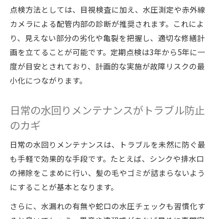
較検討
点検方法としては、目視検査に加え、水圧測定や赤外線
ガイドラインに基づく安心の水回りメンテナン
カメラによる配管内部の診断が推奨されます。これによ
ス法
り、見えない部分の劣化や亀裂を把握し、適切な修繕計
画を立てることが可能です。定期点検は3年から5年に一
水道施設点検ガイドラインと水回りメンテ
度が目安とされており、計画的な実施が故障リスクの最
ナンス基礎
小化につながります。
ガイドラインを活用した正しい水道設備点
検のコツ
日常の水回りメンテナンスがトラブル防止
維持修繕ガイドラインを意識したメンテナ
のカギ
ンスの実践
水道メンテナンスできつい作業を減らす効
日常の水回りメンテナンスは、トラブルを未然に防ぐ最
率的手順
も手軽で効果的な手段です。たとえば、シンクや排水口
の掃除をこまめに行い、髪の毛やゴミが詰まらないよう
水回りメンテナンスの法令とガイドライン
にすることが基本となります。
最新動向
メンテナンス費用の相場把握で無駄な出費を防
さらに、水漏れの有無や蛇口の水圧チェックも習慣化す
ぐ