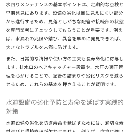
度の決め方
水回りメンテナンスの基本ポイントは、定期的な点検と
水道管の点検方法と維持管理で快適な暮ら
早期発見にあります。設備の劣化は目に見えにくい部分
しを守る
から進行するため、見落としがちな配管や接続部の状態
水道点検のタイミングを押さえたメンテナ
を専門業者にチェックしてもらうことが重要です。例え
ンスの実践法
ば、水漏れの兆候や錆び、異音を早めに発見できれば、
大きなトラブルを未然に防げます。
水道施設の点検ガイドラインと維持管理の
基本
また、日常的な清掃や使い方の工夫も長寿命化に寄与し
水道設備メンテナンスの定期実施による長
ます。排水口のヘアキャッチャー設置や、水圧の適正管
期的効果
理を心がけることで、配管の詰まりや劣化リスクを減ら
怪しい水道点検を避けるための見極めポイント
せるため、これらの基本を押さえることが賢明です。
水回りメンテナンス依頼時の信頼できる業
水道設備の劣化予防と寿命を延ばす実践的
者の選び方
対策
水道点検で怪しいと感じた時の対処と確認
ポイント
水道設備の劣化を防ぎ寿命を延ばすためには、適切な素
水道管点検訪問に潜むリスクと見極め方の
材選びと環境管理が欠かせません。例えば、腐食に強い