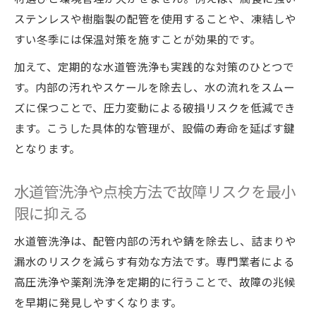
コツ
ステンレスや樹脂製の配管を使用することや、凍結しや
すい冬季には保温対策を施すことが効果的です。
水道点検怪しい業者を避けるための注意点
点検費用の内訳を理解し不必要な作業を回
加えて、定期的な水道管洗浄も実践的な対策のひとつで
避する方法
す。内部の汚れやスケールを除去し、水の流れをスムー
設備の寿命と修繕時期を知り賢く費用管理
ズに保つことで、圧力変動による破損リスクを低減でき
ます。こうした具体的な管理が、設備の寿命を延ばす鍵
水回りメンテナンスで設備寿命と修繕時期
となります。
の目安を確認
水道設備の寿命と適切な交換タイミングを
水道管洗浄や点検方法で故障リスクを最小
把握しよう
限に抑える
修繕費用を抑えるための水回りメンテナン
ス計画術
水道管洗浄は、配管内部の汚れや錆を除去し、詰まりや
設備ごとの寿命比較で修繕の優先順位を決
漏水のリスクを減らす有効な方法です。専門業者による
める方法
高圧洗浄や薬剤洗浄を定期的に行うことで、故障の兆候
を早期に発見しやすくなります。
費用見積もりのチェックポイントと賢い比