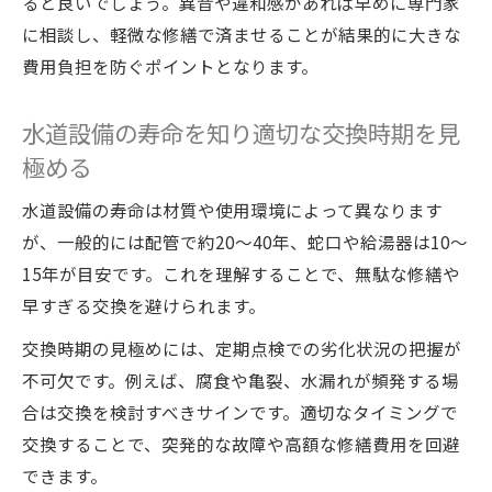
ると良いでしょう。異音や違和感があれば早めに専門家
に相談し、軽微な修繕で済ませることが結果的に大きな
水回りメンテナンス費用相場と賢い比較ポ
費用負担を防ぐポイントとなります。
イント
水道管洗浄料金や作業費の正しい見極め方
水道設備の寿命を知り適切な交換時期を見
水道管点検費用を比較して適正価格を知る
極める
コツ
水回りメンテナンス費用明細で不要な出費
水道設備の寿命は材質や使用環境によって異なります
を防ぐ
が、一般的には配管で約20～40年、蛇口や給湯器は10～
15年が目安です。これを理解することで、無駄な修繕や
相場の落とし穴を知り適切な水回りメンテ
早すぎる交換を避けられます。
ナンスを選ぶ
交換時期の見極めには、定期点検での劣化状況の把握が
不可欠です。例えば、腐食や亀裂、水漏れが頻発する場
合は交換を検討すべきサインです。適切なタイミングで
交換することで、突発的な故障や高額な修繕費用を回避
できます。