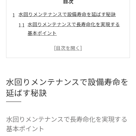
目次
水回りメンテナンスで設備寿命を延ばす秘訣
水回りメンテナンスで長寿命化を実現する
基本ポイント
水道設備の劣化予防と寿命を延ばす実践的
対策
水道管洗浄や点検方法で故障リスクを最小
限に抑える
水回りメンテナンスで設備寿命を
日常の水回りメンテナンスがトラブル防止
のカギ
延ばす秘訣
水道設備の寿命を知り適切な交換時期を見
極める
水回りメンテナンスで長寿命化を実現する
水道設備の点検頻度と適切な維持管理の方法
基本ポイント
水回りメンテナンスにおける適切な点検頻