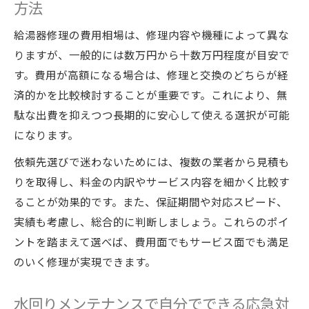
方法
給湯器修理を減らすための日常メンテナン
ス術
給湯器修理の費用相場は、修理内容や機種によって異な
水回りメンテナンスで家族の暮らしを快適
りますが、一般的には数万円から十数万円程度が目安で
に保つ方法
す。費用が高額になる場合は、修理と交換のどちらが経
給湯器修理の依頼が減る予防的メンテナン
済的かを比較検討することが重要です。これにより、無
ス習慣
駄な出費を抑えつつ長期的に安心して使える選択が可能
トラブルが起きにくい水回り環境の作り方
になります。
依頼先選びで迷わないためには、複数の業者から見積も
りを取得し、料金の内訳やサービス内容を細かく比較す
ることが効果的です。また、保証期間や対応スピード、
実績も考慮し、総合的に判断しましょう。これらのポイ
ントを踏まえて選べば、費用面でもサービス面でも満足
のいく修理が実現できます。
水回りメンテナンスで自分でできる応急対