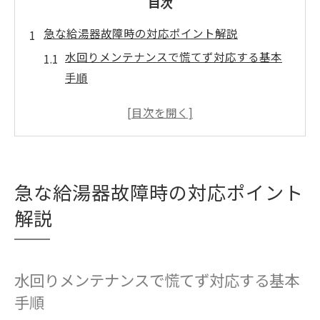
目次
急な給湯器故障時の対応ポイント解説
水回りメンテナンスで慌てず対応する基本
手順
給湯器修理はどこに頼むのが安心か徹底解
説
急なトラブルに強い水回りメンテナンス業
者の見極め方
急な給湯器故障時の対応ポイント
給湯器修理の相場と依頼先選びで迷わない
方法
解説
水回りメンテナンスで自分でできる応急対
応法
水回りメンテナンスで慌てず対応する基本
水回りメンテナンスで安心維持するコツ
手順
水回りメンテナンスで給湯器寿命を延ばす