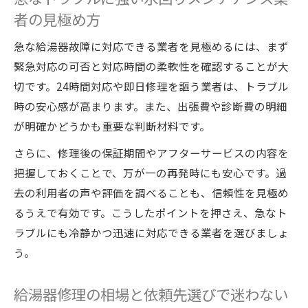
水回りメンテナンスで現状をしっかり確認
者の見極め方
する方法
急な給湯器故障に対応できる業者を見極めるには、まず
業者選びで失敗しないための判断基準
緊急対応の可否と対応時間の柔軟性を確認することが大
水回りメンテナンスで信頼できる業者の見
切です。24時間対応や即日修理を謳う業者は、トラブル
極め術
時の安心感が高まります。また、出張費や診断費の明細
給湯器修理業者ランキングの活用ポイント
が明確かどうかも重要な判断材料です。
見積もり内容で判断する水回りメンテナン
さらに、修理後の保証期間やアフターサービスの内容を
ス業者
把握しておくことで、万が一の再発時にも安心です。過
口コミや実績から選ぶ給湯器修理業者のコ
去の利用者の声や評価を調べることも、信頼性を見極め
ツ
るうえで有効です。こうしたポイントを押さえ、急なト
修理費用やサービス内容を比較する重要性
ラブルにも冷静かつ迅速に対応できる業者を選びましょ
家族の快適を守る水回りトラブル予防策
う。
水回りメンテナンスで給湯器トラブルを未
然に防ぐ
給湯器修理の相場と依頼先選びで迷わない