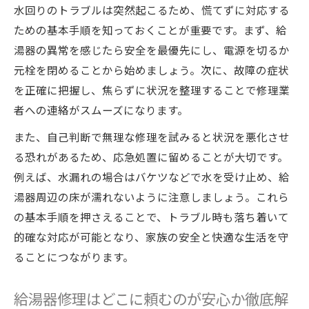
秘訣
水回りのトラブルは突然起こるため、慌てずに対応する
毎日の点検が給湯器修理の予防につながる
ための基本手順を知っておくことが重要です。まず、給
理由
湯器の異常を感じたら安全を最優先にし、電源を切るか
定期的な水回りメンテナンスと安心生活の
元栓を閉めることから始めましょう。次に、故障の症状
関係
を正確に把握し、焦らずに状況を整理することで修理業
者への連絡がスムーズになります。
給湯器修理業者に頼る前に見直すべきメン
テナンス法
また、自己判断で無理な修理を試みると状況を悪化させ
水回りメンテナンスで知っておきたい注意
る恐れがあるため、応急処置に留めることが大切です。
点
例えば、水漏れの場合はバケツなどで水を受け止め、給
修理費用の相場を知り無駄を省く方法
湯器周辺の床が濡れないように注意しましょう。これら
の基本手順を押さえることで、トラブル時も落ち着いて
水回りメンテナンスと給湯器修理費用の関
的確な対応が可能となり、家族の安全と快適な生活を守
係性
ることにつながります。
給湯器修理相場を把握して無駄な出費を防
ぐ方法
給湯器修理はどこに頼むのが安心か徹底解
水回りメンテナンスで追加費用を抑えるポ