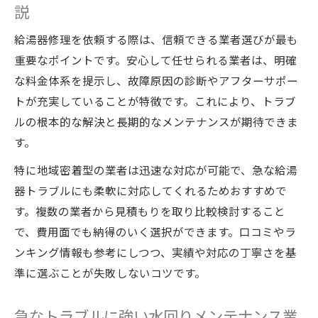
説
イント
給湯器修理を依頼する際は、信頼できる業者選びが最も
給湯器修理の見積もり比較で納得の価格選
重要なポイントです。安心して任せられる業者は、明確
び
な料金体系を提示し、故障原因の診断やアフターサポー
修理費用を賢く節約する水回りメンテナン
トが充実していることが特徴です。これにより、トラブ
ス術
ルの根本的な解決と長期的なメンテナンスが期待できま
給湯器修理か交換か迷った時の見極め方
す。
水回りメンテナンスで判断する修理と交換
特に地域密着型の業者は迅速な対応が可能で、急な給湯
の違い
器トラブルにも柔軟に対応してくれるためおすすめで
給湯器修理か交換か迷う時の基準とチェッ
す。複数の業者から見積もりを取り比較検討すること
ク法
で、費用面でも納得のいく選択ができます。口コミやラ
給湯器の寿命やトラブル症状から選ぶポイ
ンキング情報も参考にしつつ、実績や対応の丁寧さを基
ント
準に選ぶことが失敗しないコツです。
給湯器修理か交換か迷った時の相談先と流
れ
急なトラブルに強い水回りメンテナンス業