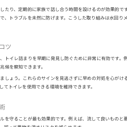
スッポン不要の手軽なトイレケア方法
したり、定期的に家族で話し合う時間を設けるのが効果的で
で、トラブルを未然に防げます。こうした取り組みは水回り
少しずつ流れる症状の対処と予防策
お湯や家庭用グッズで詰まりに強い習慣
セルフケアで排水管異常を早期発見する
コツ
家族で守る流せる物のルール作り
水回りメンテナンスの基本は家族の協力
、トイレ詰まりを早期に発見し防ぐために非常に有効です。
流せる物・流せない物リストで意識向上
兆候を察知できます。
家族ルール徹底で詰まりリスクを最小化
ましょう。これらのサインを見逃さずに早めの対処を心がけ
見える化で家族全員が守れる予防習慣
してトイレを使用できる環境を維持できます。
ルール作りでトイレ詰まりを根本から防ぐ
術
ルを守ることが最も効果的です。例えば、流して良いものと