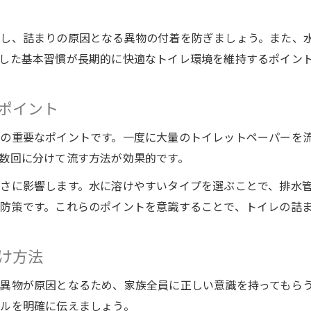
詰まりを防ぐ家庭の工夫とは何か
水回りメンテナンスで家庭にできる予防策
除し、詰まりの原因となる異物の付着を防ぎましょう。また、
トイレ詰まり防止グッズの賢い選び方
した基本習慣が長期的に快適なトイレ環境を維持するポイン
家族で守る流せる物のチェックリスト作成
詰まりやすい習慣を改善するポイント
ポイント
定期的な洗剤使用で排水管の詰まり予防
の重要なポイントです。一度に大量のトイレットペーパーを
薬剤や洗剤を使った手軽な対策法
数回に分けて流す方法が効果的です。
水回りメンテナンスに役立つ洗剤活用術
さに影響します。水に溶けやすいタイプを選ぶことで、排水
トイレ詰まり予防洗剤の選び方と使い方
防策です。これらのポイントを意識することで、トイレの詰
薬剤による詰まり防止の安全な手順
家庭でできるパイプクリーナーの効果検証
け方法
詰まり予防におすすめの市販グッズ紹介
スッポンなしでできるセルフケア術
異物が原因となるため、家族全員に正しい意識を持ってもら
ルを明確に伝えましょう。
水回りメンテナンスで詰まりをセルフ解消