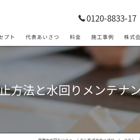
0120-8833-17
セプト
代表あいさつ
料金
施工事例
株式
トイレ
浴室
止方法と水回りメンテナ
キッチ
給排水
設備工
一宮市の水回りリフォームなら株式会社ハプロ
コラム