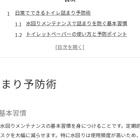
日常でできるトイレ詰まり予防術
水回りメンテナンスで詰まりを防ぐ基本習慣
トイレットペーパーの使い方と予防ポイント
異物を流さないための正しい意識付け方法
毎日できる簡単な水回りチェックのコツ
家族で守る詰まり予防のルール共有術
水回りメンテナンスを続ける新習慣
詰まり予防術
毎日の水回りメンテナンスが習慣化の鍵
簡単に続けられるトイレ掃除のコツと工夫
詰まり予防に役立つ月1メンテナンス法
基本習慣
家族みんなで取り組む日常点検の重要性
水回りメンテナンスの基本習慣を身につけることです。定期
水回りの異常を見逃さない観察ポイント
スクを大幅に減らせます。特に水回りは使用頻度が高いため