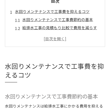
目次
水回りメンテナンスで工事費を抑えるコツ
水回りメンテナンスで工事費節約の基本
給排水工事の見積もり比較で費用を減らす
方法
水回りトラブルを予防し無駄な出費を防ぐ
コツ
メンテナンス頻度と適正な工事費の関係性
水回りメンテナンスで工事費を抑
水道局指定業者の活用で費用面も安心
えるコツ
給排水工事の信頼性は何で見極めるべきか
信頼できる給排水工事業者の特徴と選び方
水回りメンテナンスで信頼性を見極める要
水回りメンテナンスで工事費節約の基本
素
愛知県の業者レビューや実績の重要性
水回りメンテナンスは給排水工事にかかる費用を抑える