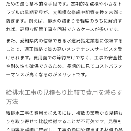
ための最も基本的な手段です。定期的な点検や小さなト
指定業者一覧の活用で信頼度を確保する方
ラブルの早期発見が、大規模な修繕や配管交換を未然に
法
防ぎます。例えば、排水の詰まりを軽度のうちに解消す
資格や認定で判断する給排水工事の信頼性
れば、高額な配管工事を回避できるケースが多いです。
指定業者選びで安心を得るポイントとは
また、愛知県内の信頼できる水道局指定業者に依頼する
水回りメンテナンスで安心な業者選定の基
ことで、適正価格で質の高いメンテナンスサービスを受
準
けられます。費用面での節約だけでなく、工事の安全性
指定業者一覧を活用した比較検討のコツ
や耐久性も確保できるため、長期的に見てコストパフォ
愛知県で安心できる給排水工事業者の見分
ーマンスが高くなるのがメリットです。
け方
トラブル回避のための業者選びポイント
給排水工事の見積もり比較で費用を減らす
事前相談と見積もりが安心感につながる理
方法
由
給排水工事の費用を抑えるには、複数の業者から見積も
安心して依頼できる水道工事の秘訣
りを取り寄せて比較検討することが不可欠です。見積も
水回りメンテナンスで信頼構築する方法
り内容を詳細に確認し、工事の範囲や使用する材料の品