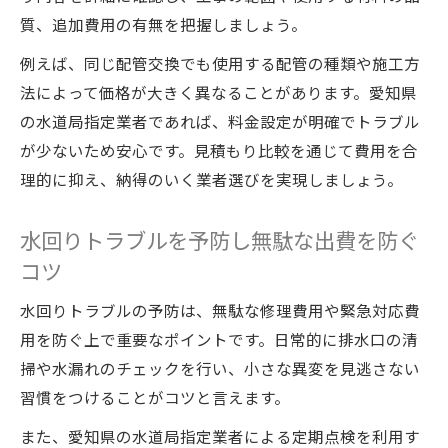
給排水工事依頼時の安心ポイント解説
質、追加費用の有無を把握しましょう。
事例から学ぶ安心できる水道工事の流れ
例えば、同じ配管交換でも使用する配管の種類や施工方
依頼前に確認すべき水道局の情報とは
法によって価格が大きく異なることがあります。愛知県
愛知県の水道工事で後悔しないための工夫
の水道局指定業者であれば、料金設定が明確でトラブル
補助金活用で水回り負担を減らす方法
が少ないため安心です。見積もり比較を通じて費用を合
補助金制度を活用した給排水工事費用削減
理的に抑え、納得のいく業者選びを実現しましょう。
法
水回りトラブルを予防し無駄な出費を防ぐ
水回りメンテナンスと補助金申請の流れ
コツ
愛知県の補助金対象工事を賢く利用する
給水引き込み補助金の最新情報をチェック
水回りトラブルの予防は、無駄な修理費用や緊急対応費
用を防ぐ上で重要なポイントです。日常的に排水口の清
補助金条件と申請手続きのポイント解説
掃や水漏れのチェックを行い、小さな異変を見逃さない
悪質業者の見分け方とトラブル防止策
習慣をつけることがコツと言えます。
水回りメンテナンスで悪質業者を避ける方
法
また、愛知県の水道局指定業者による定期点検を利用す