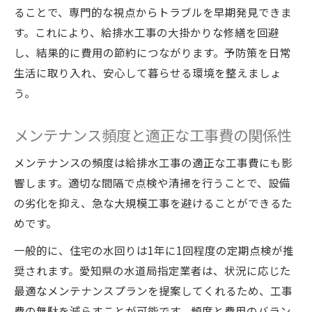
ることで、専門的な視点からトラブルを早期発見できま
給排水工事のトラブル事例と防止ポイント
す。これにより、給排水工事の大掛かりな修繕を回避
口コミや一覧情報で信頼性を見抜くコツ
し、結果的に費用の節約につながります。予防策を日常
愛知県で注意すべき悪質業者の特徴
生活に取り入れ、安心して暮らせる環境を整えましょ
水道局指定と実績が安全性のカギとなる理
う。
由
メンテナンス頻度と適正な工事費の関係性
メンテナンスの頻度は給排水工事の適正な工事費にも影
響します。適切な間隔で点検や清掃を行うことで、設備
の劣化を抑え、急な大規模工事を避けることができるた
めです。
一般的に、住宅の水回りは1年に1回程度の定期点検が推
奨されます。愛知県の水道局指定業者は、状況に応じた
最適なメンテナンスプランを提案してくれるため、工事
費の無駄を減らすことが可能です。頻度と費用のバラン