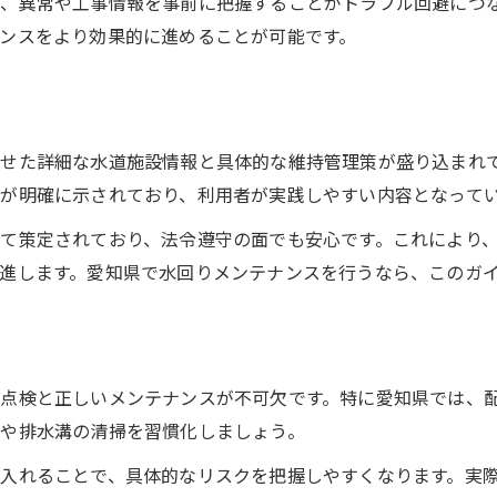
、異常や工事情報を事前に把握することがトラブル回避につ
ンスをより効果的に進めることが可能です。
愛知県水道局情報の活用で資産を守る
簡易水道の維持管理を徹底するコツ
水道管理ガイドで老朽化を防ぐ工夫
水道局情報を活用した日常管理のヒント
せた詳細な水道施設情報と具体的な維持管理策が盛り込まれ
水回りメンテナンスに役立つ情報収集術
が明確に示されており、利用者が実践しやすい内容となって
愛知県水道局のお知らせチェック方法
て策定されており、法令遵守の面でも安心です。これにより
水道管理ガイド愛知県の活用法まとめ
進します。愛知県で水回りメンテナンスを行うなら、このガ
日常管理で大切なメンテナンスの習慣
水道施設一覧を上手に使うコツ
点検と正しいメンテナンスが不可欠です。特に愛知県では、
や排水溝の清掃を習慣化しましょう。
入れることで、具体的なリスクを把握しやすくなります。実