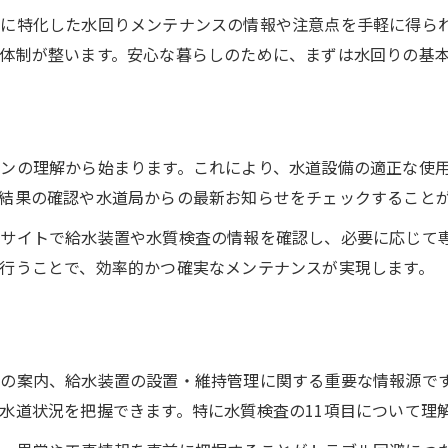
水回りメンテナンスでトラブル未然防止
に特化した水回りメンテナンスの情報や注意点を手軽に得ら
水道管理ガイドで点検ポイントを確認
体制が整います。安心な暮らしのために、まずは水回りの基
愛知県水道施設の長寿命化対策とは
水道管理ガイド活用の実践的メリット
水回りトラブル時の初動対応マニュアル
ンの理解から始まります。これにより、水道設備の適正な使
突然の水回り不調にも強い家庭の心得
結果の確認や水道局からの最新お知らせをチェックすること
水回りメンテナンスで備える家庭の工夫
サイトで給水装置や水質検査の情報を確認し、必要に応じて
愛知県水道局と連携する緊急時の流れ
行うことで、効率的かつ確実なメンテナンスが実現します。
家庭で行う水道施設の応急処置方法
水道管理ガイド愛知県の緊急活用術
突然の水漏れ対策に役立つポイント
愛知県で水道施設を長持ちさせる秘訣
の案内、給水装置の設置・維持管理に関する重要な情報源で
水道状況を把握できます。特に水質検査の11項目について理
水回りメンテナンスの長期的なポイント
定期点検で水道施設の寿命を延ばす方法