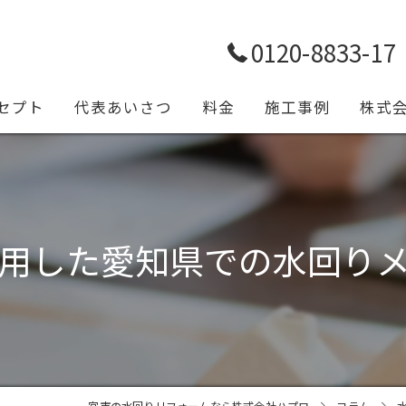
0120-8833-17
セプト
代表あいさつ
料金
施工事例
株式
トイレ
浴室
用した愛知県での水回り
キッチ
給排水
設備工
一宮市の水回りリフォームなら株式会社ハプロ
コラム