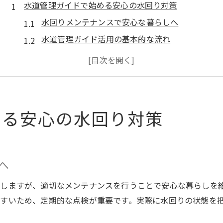
水道管理ガイドで始める安心の水回り対策
水回りメンテナンスで安心な暮らしへ
水道管理ガイド活用の基本的な流れ
愛知県水道局情報の見方と使い方
水道管理ガイド愛知県の強みを解説
水回りトラブル予防で毎日を快適に
水回りメンテナンスに役立つ水道管理のコツ
める安心の水回り対策
水道管理ガイド愛知県で実践する方法
水回りメンテナンスの基本手順を紹介
愛知県水道局一覧の情報収集ポイント
へ
簡易水道のメンテナンス注意点まとめ
しますが、適切なメンテナンスを行うことで安心な暮らしを
水回りの異常を早期発見するコツ
すいため、定期的な点検が重要です。実際に水回りの状態を
トラブル防止なら水道管理ガイドが最適