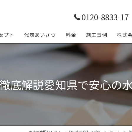
0120-8833-17
セプト
代表あいさつ
料金
施工事例
株式
トイレ
浴室
徹底解説愛知県で安心の
キッチ
給排水
設備工
一宮市の水回りリフォームなら株式会社ハプロ
コラム