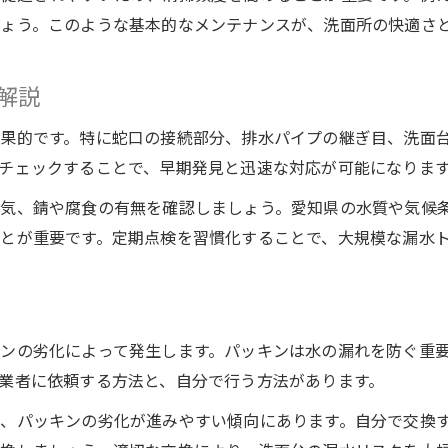
洗面所の漏水防止は早期発見が鍵
ょう。このような基本的なメンテナンスが、洗面所の快適さ
水回りメンテナンスで安心を確保しよう
日頃の点検で大きなトラブルを防止
解説
自分でできる水回りメンテナンスの工夫
果的です。特に蛇口の接続部分、排水パイプの継ぎ目、洗面
洗面所の水漏れ被害を最小限に抑える
チェックすることで、早期発見と迅速な対応が可能になりま
自分でできる漏水予防と応急処置
り気、錆や腐食の有無を確認しましょう。愛知県の水質や気候
水回りメンテナンスの基本作業を紹介
とが重要です。定期点検を習慣化することで、大規模な漏水
パッキン交換やナット締めで漏水防止
洗面所の水漏れ応急処置マニュアル
自分でできる水回りメンテナンスの手順
洗面台下の点検で水漏れを早期発見
ンの劣化によって発生します。パッキンは水の漏れを防ぐ重
水回りメンテナンスの重要ポイント
業者に依頼する方法と、自分で行う方法があります。
漏水防止に欠かせない水回り点検箇所
、パッキンの劣化が進みやすい傾向にあります。自分で交換
水回りメンテナンスの定期的な必要性