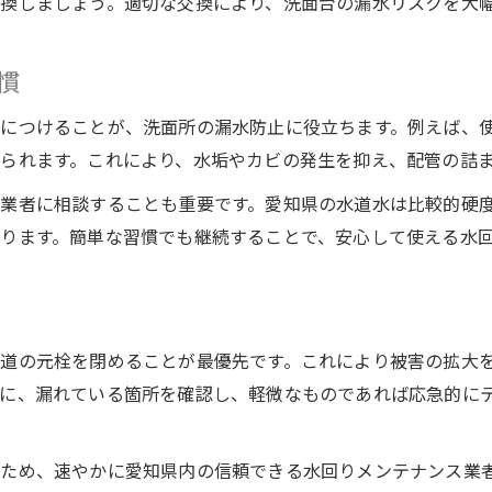
換しましょう。適切な交換により、洗面台の漏水リスクを大
洗面所で見逃しがちなトラブル予兆
業者相談の前に自分でできる確認方法
慣
水回りトラブルを招く原因への対策
につけることが、洗面所の漏水防止に役立ちます。例えば、
洗面所漏水の主な原因と対策方法
られます。これにより、水垢やカビの発生を抑え、配管の詰
洗面所漏水のよくある原因を徹底解説
業者に相談することも重要です。愛知県の水道水は比較的硬
パッキン劣化や接続不良による水漏れ対策
ります。簡単な習慣でも継続することで、安心して使える水
水回りメンテナンスで床下被害を予防
蛇口や排水部分の漏水サインを見逃さない
洗面台下の湿気とカビ対策も重要ポイント
道の元栓を閉めることが最優先です。これにより被害の拡大
に、漏れている箇所を確認し、軽微なものであれば応急的に
るため、速やかに愛知県内の信頼できる水回りメンテナンス業