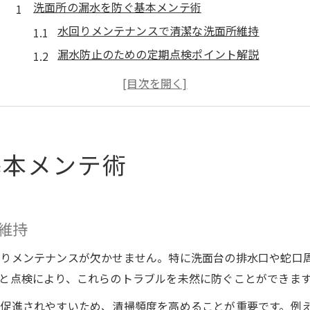
洗面所の漏水を防ぐ基本メンテ術
水回りメンテナンスで清潔な洗面所維持
漏水防止のための定期点検ポイント解説
洗面台のパッキン交換で水漏れ予防
日常でできる水回りメンテナンス習慣
水漏れ発見時すぐできる応急対応法
愛知県で安心な水回り維持のコツ
基本メンテ術
愛知県で実践する水回りメンテナンス法
安心を叶える漏水防止の専門アドバイス
水回りメンテナンスの業者選びの要点
維持
洗面所のトラブルを未然に防ぐ習慣とは
回りメンテナンスが欠かせません。特に洗面台の排水口や蛇口
信頼できる水回りメンテナンス相談術
と点検により、これらのトラブルを未然に防ぐことができま
水回りトラブルを未然に防ぐ心得
促進されやすいため、清掃頻度を高めることが重要です。例