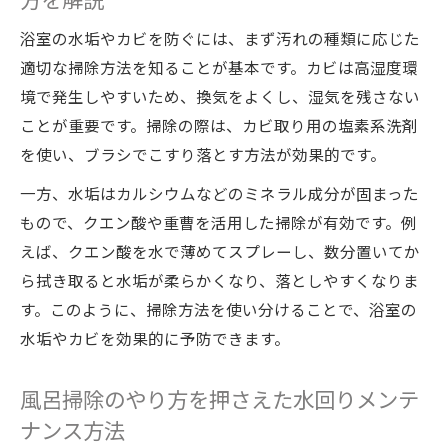
しく使う方法
浴室の水垢やカビを防ぐには、まず汚れの種類に応じた
お風呂掃除のNG行為とその注意点を知る
適切な掃除方法を知ることが基本です。カビは高湿度環
水回りメンテナンスで避けたい浴室掃除の
境で発生しやすいため、換気をよくし、湿気を残さない
NG行為
ことが重要です。掃除の際は、カビ取り用の塩素系洗剤
お風呂掃除でやってはいけない水回りメン
を使い、ブラシでこすり落とす方法が効果的です。
テナンスポイント
一方、水垢はカルシウムなどのミネラル成分が固まった
浴室掃除中の失敗しがちな注意点と水回り
もので、クエン酸や重曹を活用した掃除が有効です。例
管理のコツ
えば、クエン酸を水で薄めてスプレーし、数分置いてか
水回りメンテナンス時に注意すべき掃除の
ら拭き取ると水垢が柔らかくなり、落としやすくなりま
落とし穴
す。このように、掃除方法を使い分けることで、浴室の
浴室掃除で健康を守るためのNG行為チェッ
水垢やカビを効果的に予防できます。
クリスト
天井や床の掃除ポイントで清潔感アップ
風呂掃除のやり方を押さえた水回りメンテ
水回りメンテナンスで天井・床の掃除を徹
ナンス方法