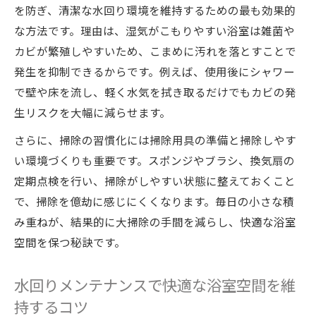
風呂掃除のやり方を通じて清潔な水回りを
を防ぎ、清潔な水回り環境を維持するための最も効果的
作る方法
な方法です。理由は、湿気がこもりやすい浴室は雑菌や
浴室掃除のコツで安心できるお風呂習慣を
カビが繁殖しやすいため、こまめに汚れを落とすことで
実現しよう
発生を抑制できるからです。例えば、使用後にシャワー
で壁や床を流し、軽く水気を拭き取るだけでもカビの発
毎日続けやすい水回りメンテナンスの工夫
生リスクを大幅に減らせます。
とコツ紹介
浴室掃除と水回りメンテナンスが健康維持
さらに、掃除の習慣化には掃除用具の準備と掃除しやす
に役立つ理由
い環境づくりも重要です。スポンジやブラシ、換気扇の
カビや水垢予防に役立つ掃除テクニック集
定期点検を行い、掃除がしやすい状態に整えておくこと
で、掃除を億劫に感じにくくなります。毎日の小さな積
水回りメンテナンスでカビ・水垢を効果的
み重ねが、結果的に大掃除の手間を減らし、快適な浴室
に防ぐ方法
空間を保つ秘訣です。
お風呂掃除のコツで頑固な汚れもスッキリ
落とすテクニック
水回りメンテナンスで快適な浴室空間を維
毎日の浴室掃除でカビや水垢の発生を抑え
持するコツ
るポイント