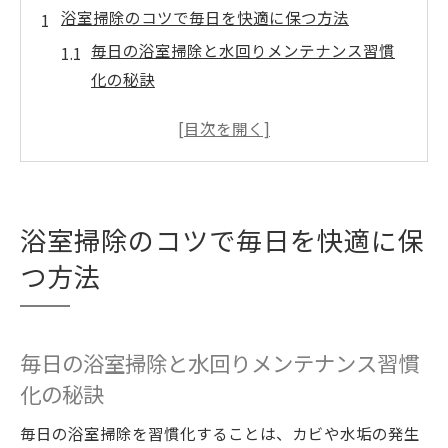
浴室掃除のコツで毎日を快適に保つ方法
毎日の浴室掃除と水回りメンテナンス習慣
化の秘訣
水回りメンテナンスで快適な浴室空間を維
持するコツ
水垢やカビを防ぐ浴室掃除の基本的なやり
方を解説
浴室掃除のコツで毎日を快適に保
風呂掃除のやり方を押さえた水回りメンテ
ナンス方法
つ方法
水回りメンテナンスに役立つ浴室掃除のポ
イント集
毎日の浴室掃除と水回りメンテナンス習慣
水回りメンテナンスが叶える清潔なお風呂習慣
化の秘訣
水回りメンテナンスの基礎と浴室掃除の重
要性を知る
毎日の浴室掃除を習慣化することは、カビや水垢の発生