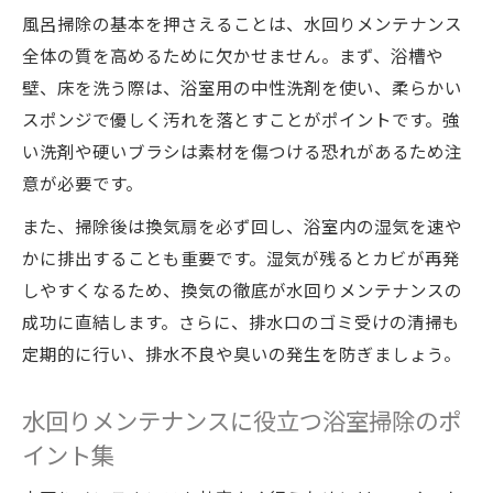
底するコツ
風呂掃除の基本を押さえることは、水回りメンテナンス
浴室掃除のコツで天井や床まで清潔感を保
全体の質を高めるために欠かせません。まず、浴槽や
つ方法
壁、床を洗う際は、浴室用の中性洗剤を使い、柔らかい
お風呂掃除やり方のポイントを天井・床別
スポンジで優しく汚れを落とすことがポイントです。強
に解説
い洗剤や硬いブラシは素材を傷つける恐れがあるため注
天井の水回りメンテナンスがカビ予防に役
意が必要です。
立つ理由
また、掃除後は換気扇を必ず回し、浴室内の湿気を速や
床掃除で水回り全体の清潔感をアップする
かに排出することも重要です。湿気が残るとカビが再発
秘訣
しやすくなるため、換気の徹底が水回りメンテナンスの
成功に直結します。さらに、排水口のゴミ受けの清掃も
定期的に行い、排水不良や臭いの発生を防ぎましょう。
水回りメンテナンスに役立つ浴室掃除のポ
イント集