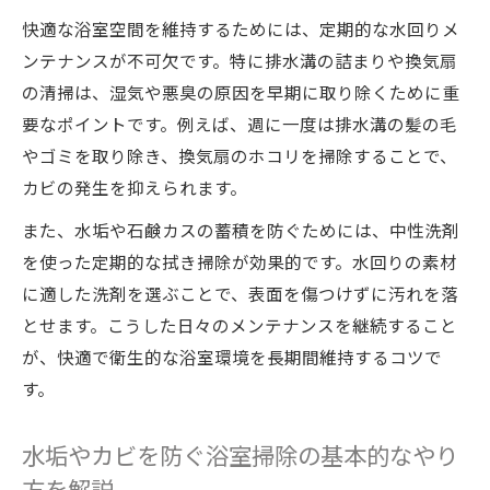
快適な浴室空間を維持するためには、定期的な水回りメ
水回りメンテナンスが叶えるカビ予防の具
ンテナンスが不可欠です。特に排水溝の詰まりや換気扇
体的なコツ
の清掃は、湿気や悪臭の原因を早期に取り除くために重
浴室掃除と水回りメンテナンスで清潔感を
要なポイントです。例えば、週に一度は排水溝の髪の毛
キープする技
やゴミを取り除き、換気扇のホコリを掃除することで、
重曹とクエン酸を使った浴室掃除術を伝授
カビの発生を抑えられます。
水回りメンテナンスに効く重曹とクエン酸
また、水垢や石鹸カスの蓄積を防ぐためには、中性洗剤
の活用法
を使った定期的な拭き掃除が効果的です。水回りの素材
浴室掃除に役立つ重曹・クエン酸テクニッ
に適した洗剤を選ぶことで、表面を傷つけずに汚れを落
ク実践例
とせます。こうした日々のメンテナンスを継続すること
重曹とクエン酸で水回りのカビ・水垢を簡
が、快適で衛生的な浴室環境を長期間維持するコツで
単除去
す。
重曹・クエン酸活用で浴室掃除をより手軽
にするコツ
水垢やカビを防ぐ浴室掃除の基本的なやり
水回りメンテナンスで重曹・クエン酸を正
方を解説