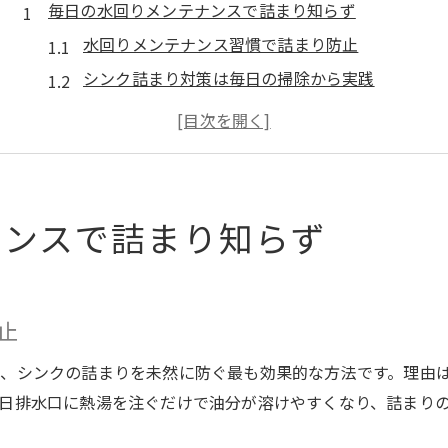
毎日の水回りメンテナンスで詰まり知らず
水回りメンテナンス習慣で詰まり防止
シンク詰まり対策は毎日の掃除から実践
排水管の油汚れ蓄積を習慣で予防しよう
水回りメンテナンスで悪臭やヘドロも防げる
ゴミ受け掃除がシンク詰まり予防の基本
シンク詰まりを防ぐお湯活用のコツ
ナンスで詰まり知らず
お湯を一気に流す水回りメンテナンス術
シンク詰まり予防は熱湯活用が効果的
排水管の油詰まりはお湯でスッキリ解消
止
水回りメンテナンスに適した温度と方法
、シンクの詰まりを未然に防ぐ最も効果的な方法です。理由
キッチン詰まりやすい時はお湯で対応
日排水口に熱湯を注ぐだけで油分が溶けやすくなり、詰まり
水回りの快適維持に重曹掃除が有効な理由