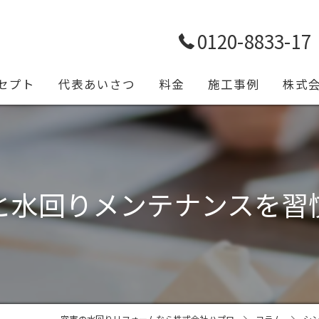
0120-8833-17
セプト
代表あいさつ
料金
施工事例
株式
トイレ
浴室
と水回りメンテナンスを習
キッチ
給排水
設備工
一宮市の水回りリフォームなら株式会社ハプロ
コラム
シ