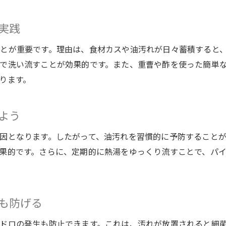
重曹でシンク詰まりを未然に防ぐ方法
水回りメンテナンスに重曹が選ばれる理由
実践
重曹とお湯併用で頑固な汚れも分解可能
とが重要です。理由は、食材カスや油汚れが日々蓄積すると
キッチン排水溝のぬめり予防に重曹が活躍
で洗い流すことが効果的です。また、重曹や酢を使った簡単
毎日の掃除に重曹を取り入れるメリット
ります。
油汚れ対策で排水管のトラブル予防を実現
排水管の油汚れは水回りメンテナンスで防ぐ
よう
シンク詰まりの主因・油汚れを日々ケア
因となります。したがって、油汚れを習慣的に予防すること
油汚れを流さない工夫が詰まり予防の近道
果的です。さらに、定期的に熱湯をゆっくり流すことで、パ
お湯と重曹で油詰まりを効果的に解消
水回りメンテナンスで排水溝トラブル回避
詰まりやすいキッチンも簡単ケアで安心
も防げる
キッチンの詰まりは水回りメンテナンスで安心
ドロの発生も防止できます。これは、汚れが放置されると細
日常ケアでシンク詰まりリスクを大幅減少