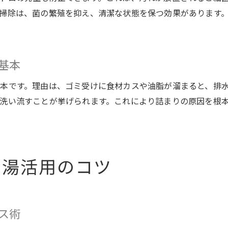
掃除は、菌の繁殖を抑え、清潔な状態を保つ効果があります
簡単な掃除習慣がキッチン詰まりを防ぐ鍵
ゴミ受け活用と水回りメンテナンスの重要性
詰まりやすい排水溝も手間なくきれいに保つ
基本
ヘドロや悪臭対策におすすめの習慣とは
本です。理由は、ゴミ受けに食材カスや油脂が溜まると、排
ヘドロ防止には水回りメンテナンスが必須
洗い流すことが挙げられます。これにより詰まりの原因を根
悪臭の原因を断つシンク詰まり予防習慣
重曹やお湯の使用でヘドロ撃退が可能
水回りメンテナンスで清潔な空間を維持
悪臭・ぬめりは日々の予防で根本解決
お湯活用のコツ
ス術