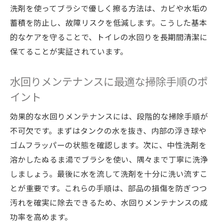
洗剤を使ってブラシで優しく擦る方法は、カビや水垢の
洗浄剤の使い方と水回りメンテナンスの注
蓄積を防止し、故障リスクを低減します。こうした基本
意点
的なケアを守ることで、トイレの水回りを長期間清潔に
タンク内を傷めない洗浄剤の活用法とポイ
保てることが実証されています。
ント
水回りメンテナンスにおすすめな洗浄剤の
水回りメンテナンスに最適な掃除手順のポ
使い分け
イント
トイレタンク洗浄剤の効果的な使い方ガイ
効果的な水回りメンテナンスには、段階的な掃除手順が
ド
不可欠です。まずはタンクの水を抜き、内部の浮き球や
初心者でも安心の水回り掃除手順
ゴムフラッパーの状態を確認します。次に、中性洗剤を
水回りメンテナンス初心者向け掃除手順の
溶かしたぬるま湯でブラシを使い、隅々まで丁寧に洗浄
基本
しましょう。最後に水を流して洗剤を十分に洗い流すこ
初めてのトイレタンク掃除で役立つポイン
とが重要です。これらの手順は、部品の損傷を防ぎつつ
ト
汚れを確実に除去できるため、水回りメンテナンスの成
わかりやすい水回り掃除のステップと注意
功率を高めます。