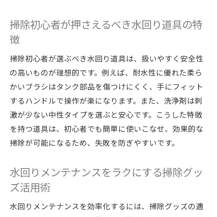
点
掃除初心者が押さえるべき水回り道具の特
水回りメンテナンスを簡単にする道具の使
徴
い方
掃除初心者が知るべきトイレタンクケアの
掃除初心者が選ぶべき水回り道具は、扱いやすく安全性
流れ
の高いものが理想的です。例えば、耐水性に優れた柔ら
安心して実践できる水回り掃除のコツ
かいブラシはタンク部品を傷つけにくく、手にフィット
NG行為を避けるタンク掃除の注意点
するハンドルで操作が楽になります。また、洗浄剤は刺
激が少ない中性タイプを選ぶと安心です。こうした特徴
水回りメンテナンスで避けたいタンク掃除
を持つ道具は、初心者でも簡単に使いこなせ、効果的な
のNG例
掃除が可能になるため、失敗を防ぎやすいです。
トイレタンク掃除でやりがちな失敗と対策
水回りメンテナンス時の注意すべきポイン
水回りメンテナンスをラクにする掃除グッ
ト
ズ活用術
タンク掃除で素材を傷めないためのコツ
水回りメンテナンスを効率化するには、掃除グッズの適
トイレタンク掃除のNG行為と安全な方法