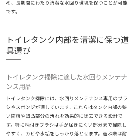
のポイント
め、長期間にわたり清潔な水回り環境を保つことが可能
ドラッグストアで選ぶ洗浄剤のポイント
です。
水回りメンテナンス視点で選ぶ洗浄剤選び
の基準
トイレタンク内部を清潔に保つ道
ドラッグストアで手に入る水回り掃除用品
の特徴
具選び
トイレタンク洗浄剤選びで失敗しないポイ
ント
トイレタンク掃除に適した水回りメンテナ
水回りメンテナンスに役立つ洗浄剤の見極
ンス用品
め方
ドラッグストアで人気のトイレタンク洗浄
トイレタンク掃除には、水回りメンテナンス専用のブラ
剤比較
シやスポンジが適しています。これらはタンク内部の狭
安心安全な水回りメンテナンスのための洗
い箇所や凹凸部分の汚れを効果的に除去できる設計で
浄剤選び
す。特に柄付きブラシは手が届きにくい部分まで掃除し
トイレタンク掃除が快適になる秘訣
やすく、カビや水垢をしっかり落とせます。選ぶ際は耐