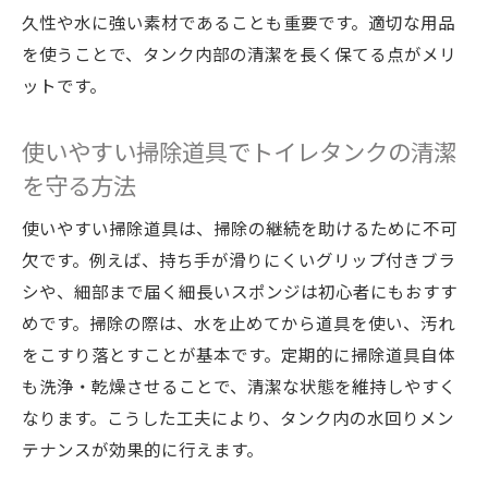
久性や水に強い素材であることも重要です。適切な用品
水回りメンテナンスで快適なトイレタンク
を使うことで、タンク内部の清潔を長く保てる点がメリ
掃除法
ットです。
掃除が楽になる水回りメンテナンスの工夫
トイレタンク掃除を習慣化するためのコツ
使いやすい掃除道具でトイレタンクの清潔
水回りメンテナンスで清潔を保つ快適な方
を守る方法
法
使いやすい掃除道具は、掃除の継続を助けるために不可
タンク掃除の負担を減らす水回り対策
欠です。例えば、持ち手が滑りにくいグリップ付きブラ
掃除が続く水回りメンテナンスの秘訣
シや、細部まで届く細長いスポンジは初心者にもおすす
めです。掃除の際は、水を止めてから道具を使い、汚れ
をこすり落とすことが基本です。定期的に掃除道具自体
も洗浄・乾燥させることで、清潔な状態を維持しやすく
なります。こうした工夫により、タンク内の水回りメン
テナンスが効果的に行えます。