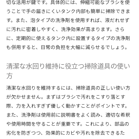
切な活用が鍵です。具体的には、伸縮可能なブラシを使
水回りメンテナンスを正しく行うための心
うことで手の届きにくいタンク内部も簡単に掃除できま
得
す。また、泡タイプの洗浄剤を使用すれば、液だれせず
簡単投入で叶うタンク内清掃のコツ
に汚れに密着しやすく、洗浄効果が高まります。さら
水回りメンテナンスが楽になる投入型洗浄
に、定期的に使えるタンク内に設置するタイプの洗浄剤
剤の選び方
も併用すると、日常の負担を大幅に減らせるでしょう。
タンク内清掃を簡単にする水回りメンテナ
ンス術
清潔な水回り維持に役立つ掃除道具の使い
掃除初心者でも使いやすい投入タイプ洗浄
方
剤
清潔な水回りを維持するには、掃除道具の正しい使い方
水回りメンテナンスで手軽に清潔を保つ秘
が欠かせません。まずはブラシで汚れをこすり落とす
訣
際、力を入れすぎず優しく動かすことがポイントです。
タンク掃除が手軽になる投入型商品の活用
また、洗浄剤は使用前に説明書をよく読み、適切な希釈
法
や使用時間を守ることが重要です。これにより、部品の
水回りメンテナンスで叶う簡単タンク清掃
劣化を防ぎつつ、効果的にカビや汚れを除去できるた