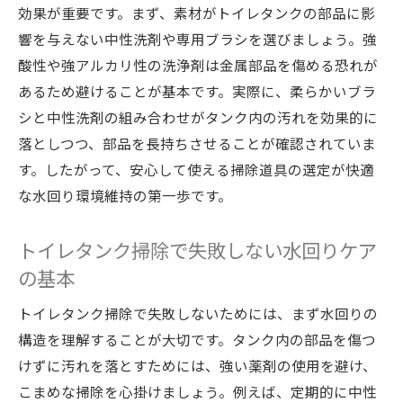
トイレタンク掃除に適した水回りメンテナ
効果が重要です。まず、素材がトイレタンクの部品に影
ンス用品
響を与えない中性洗剤や専用ブラシを選びましょう。強
使いやすい掃除道具でトイレタンクの清潔
酸性や強アルカリ性の洗浄剤は金属部品を傷める恐れが
を守る方法
あるため避けることが基本です。実際に、柔らかいブラ
シと中性洗剤の組み合わせがタンク内の汚れを効果的に
トイレタンク洗浄剤の種類と水回りメンテ
落としつつ、部品を長持ちさせることが確認されていま
ナンス効果
す。したがって、安心して使える掃除道具の選定が快適
水回りメンテナンスで注目のタンク内用洗
な水回り環境維持の第一歩です。
浄グッズ
初心者にも安心なトイレタンク掃除道具の
トイレタンク掃除で失敗しない水回りケア
選び方
の基本
水回りメンテナンス視点で選ぶ清掃アイテ
ム
トイレタンク掃除で失敗しないためには、まず水回りの
構造を理解することが大切です。タンク内の部品を傷つ
洗浄剤の種類と使い方を徹底解説
けずに汚れを落とすためには、強い薬剤の使用を避け、
水回りメンテナンスで使える洗浄剤の特徴
こまめな掃除を心掛けましょう。例えば、定期的に中性
トイレタンク掃除に適した洗浄剤の選び方