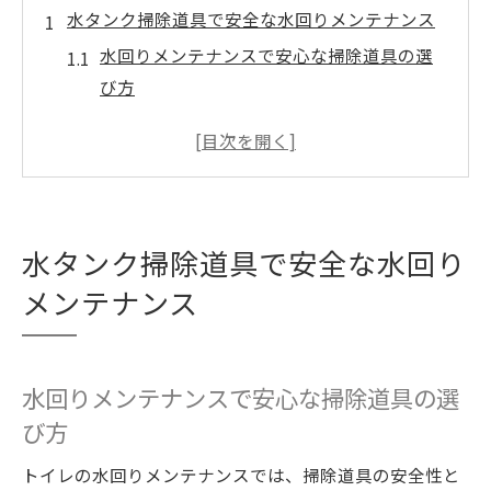
水タンク掃除道具で安全な水回りメンテナンス
水回りメンテナンスで安心な掃除道具の選
び方
トイレタンク掃除で失敗しない水回りケア
の基本
水回りメンテナンスに最適な掃除手順のポ
イント
水タンク掃除道具で安全な水回り
掃除初心者が押さえるべき水回り道具の特
徴
メンテナンス
水回りメンテナンスをラクにする掃除グッ
ズ活用術
水回りメンテナンスで安心な掃除道具の選
清潔な水回り維持に役立つ掃除道具の使い
び方
方
トイレタンク内部を清潔に保つ道具選び
トイレの水回りメンテナンスでは、掃除道具の安全性と