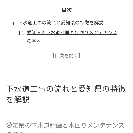
目次
下水道工事の流れと愛知県の特徴を解説
愛知県の下水道計画と水回りメンテナンス
の基本
下水道工事の手続きと水回り管理の流れ
水回りメンテナンスで安心な下水道工事を
実現
愛知県の下水道普及率と工事の注意点
下水道工事の流れと愛知県の特徴
水回りメンテナンスと下水道マップの活用
を解説
法
下水道工事の特徴と水回り管理のポイント
水回りメンテナンスが快適生活を支える理由
愛知県の下水道計画と水回りメンテナンス
水回りメンテナンスが生活環境を守る重要