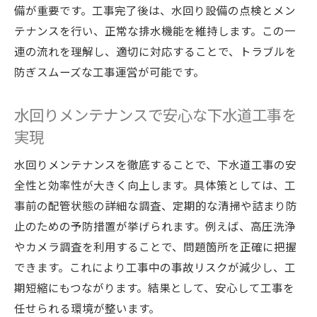
下水道点検の流れと水回り管理のポイント
備が重要です。工事完了後は、水回り設備の点検とメン
愛知県の下水道計画と日常的なメンテナン
テナンスを行い、正常な排水機能を維持します。この一
ス
連の流れを理解し、適切に対応することで、トラブルを
水回りメンテナンスと点検で安心な生活を
防ぎスムーズな工事運営が可能です。
実現
水回りメンテナンスで安心な下水道工事を
下水道工事の費用と手続きの進め方を紹介
実現
水回りメンテナンスと下水道工事費用のポ
イント
水回りメンテナンスを徹底することで、下水道工事の安
工事費用の目安と水回り管理のコツを解説
全性と効率性が大きく向上します。具体策としては、工
事前の配管状態の詳細な調査、定期的な清掃や詰まり防
下水道工事と水回りメンテナンスの手順ガ
止のための予防措置が挙げられます。例えば、高圧洗浄
イド
やカメラ調査を利用することで、問題箇所を正確に把握
愛知県での下水道手続きと水回り費用比較
できます。これにより工事中の事故リスクが減少し、工
水回りメンテナンスで費用負担を抑える方
期短縮にもつながります。結果として、安心して工事を
法
任せられる環境が整います。
工事費用と水回り点検の重要ポイント紹介