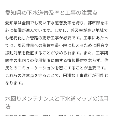
下水道普及率から見る愛知県の環境対策
愛知県の下水道普及率と工事の注意点
愛知県下水道普及率と水回りメンテナンス
愛知県は全国でも高い下水道普及率を誇り、都市部を中
の関係
心に整備が進んでいます。しかし、普及率が高い地域で
下水道普及と水回り管理が環境に与える影
も老朽化した管路の更新工事が必要です。工事にあたっ
響
ては、周辺住民への影響を最小限に抑えるために騒音や
水回りメンテナンスが持続可能な生活を支
振動対策を徹底することが求められます。また、工事期
える理由
間中の水回りの使用制限に関する情報提供を怠らず、住
愛知県の環境対策と下水道計画の現状
民とのコミュニケーションを密にすることが重要です。
下水道工事と水回りケアがもたらす環境保
これらの注意点を守ることで、円滑な工事進行が可能と
護
なります。
水回りメンテナンスで地域の環境貢献を実
水回りメンテナンスと下水道マップの活用
感
法
工事中にトイレ利用で困らないための工夫
下水道工事中も快適な水回りメンテナンス