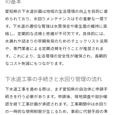
の基本
性
下水道点検と水回りケアの効果的な連携法
愛知県の下水道計画は地域の生活環境の向上を目的に進
められており、水回りメンテナンスはその重要な一環で
愛知県で快適な毎日を保つ水回り対策
す。下水道の適切な管理は水質保全や衛生面の維持に直
水回りメンテナンスがもたらす安心な暮ら
結し、定期的な点検と修繕が不可欠です。具体的には、
し
水漏れや詰まりの早期発見のためのチェックリスト活用
定期的な下水道工事と水回り点検の必要性
や、専門業者による定期点検を行うことが推奨されま
水回りメンテナンスが家計管理にも役立つ
す。これにより、生活環境の安全性が確保され、長期的
理由
なコスト削減にもつながります。
愛知県で知っておきたい下水道点検の重要性
下水道点検と水回りメンテナンスの関連性
下水道工事の手続きと水回り管理の流れ
を解説
下水道工事を進める際は、まず愛知県の自治体に申請手
愛知県の下水道点検で快適な住環境を守る
続きを行う必要があります。申請後、現地調査や設計確
水回りメンテナンスで未然にトラブルを防
認を経て工事計画が承認されます。工事期間中は水回り
ぐ方法
の一時的な使用制限が生じるため、事前に代替手段の準