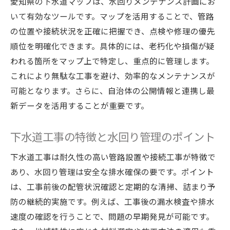
愛知県の下水道マップは、水回りメンテナンス計画にお
法
いて有効なツールです。マップを活用することで、管路
トイレ利用時の注意点と水回り対策のコツ
の位置や接続状況を正確に把握でき、点検や修理の優先
工事期間中の水回り管理で困らない方法
順位を明確化できます。具体的には、老朽化や損傷が疑
われる箇所をマップ上で特定し、重点的に管理します。
下水道工事中の生活と水回りメンテナンス
これにより無駄な工事を避け、効率的なメンテナンスが
事例
可能となります。さらに、自治体の公開情報と連携し最
水回りメンテナンスで不便を最小限に抑え
新データを活用することが重要です。
る工夫
快適な生活を守る工事中の水回り対策
下水道工事の特徴と水回り管理のポイント
メンテナンス費用を抑える実践的なポイント
下水道工事は耐久性の高い管路設置や接続工事が特徴で
水回りメンテナンス費用を抑える方法とは
あり、水回り管理は安全な排水確保の要です。ポイント
下水道工事と水回りのコスト削減テクニッ
は、工事前後の配管状況確認と定期的な清掃、詰まり予
ク
防の継続的実施です。例えば、工事後の漏水検査や排水
水回りメンテナンスで無駄な出費を防ぐポ
速度の確認を行うことで、問題の早期発見が可能です。
イント