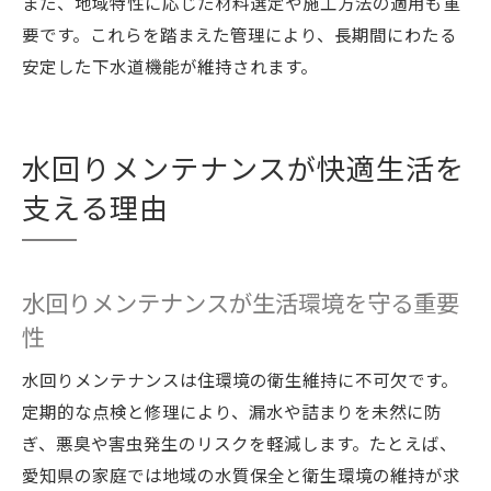
また、地域特性に応じた材料選定や施工方法の適用も重
愛知県の水回り管理で賢く費用を節約する
要です。これらを踏まえた管理により、長期間にわたる
定期的な水回りメンテナンスが費用対策に
安定した下水道機能が維持されます。
有効
下水道工事費用をおさえる水回り管理の秘
訣
水回りメンテナンスが快適生活を
安心の水回り維持に役立つ下水道計画の知識
支える理由
下水道計画と水回りメンテナンスの基礎知
識
水回りメンテナンスが生活環境を守る重要
愛知県の下水道計画で快適な水回りを維持
性
水回りメンテナンスで安心な住環境を守る
方法
水回りメンテナンスは住環境の衛生維持に不可欠です。
下水道工事後の水回り維持と計画の重要性
定期的な点検と修理により、漏水や詰まりを未然に防
水回りメンテナンスが長期的な安心につな
ぎ、悪臭や害虫発生のリスクを軽減します。たとえば、
がる
愛知県の家庭では地域の水質保全と衛生環境の維持が求