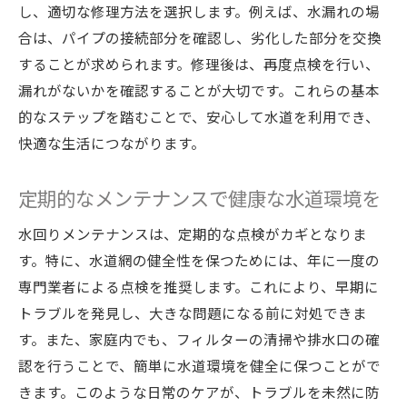
し、適切な修理方法を選択します。例えば、水漏れの場
プロによる定期点検の重要性
合は、パイプの接続部分を確認し、劣化した部分を交換
信頼できる業者選びで安心の水回りメンテナン
することが求められます。修理後は、再度点検を行い、
ス
漏れがないかを確認することが大切です。これらの基本
良い業者を見分けるポイント
的なステップを踏むことで、安心して水道を利用でき、
口コミやレビューの効果的な利用法
快適な生活につながります。
契約前に確認すべき事柄
定期的なメンテナンスで健康な水道環境を
見積もり取得のステップバイステップ
業者とのトラブルを避けるために
水回りメンテナンスは、定期的な点検がカギとなりま
す。特に、水道網の健全性を保つためには、年に一度の
地域密着型業者のメリット
専門業者による点検を推奨します。これにより、早期に
プロが教える水回りメンテナンスの具体的なア
トラブルを発見し、大きな問題になる前に対処できま
ドバイス
す。また、家庭内でも、フィルターの清掃や排水口の確
プロ直伝！毎日できる簡単メンテナンス
認を行うことで、簡単に水道環境を健全に保つことがで
水道管の定期清掃の手順
きます。このような日常のケアが、トラブルを未然に防