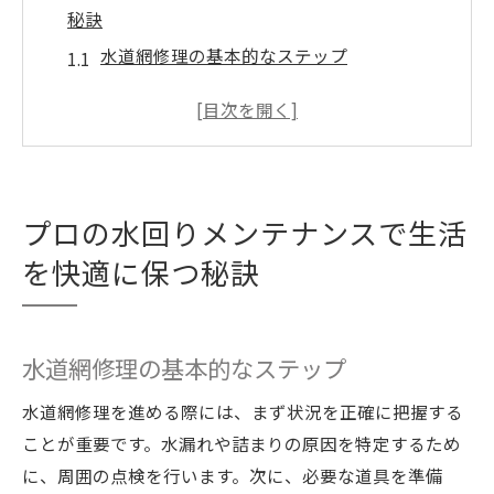
秘訣
水道網修理の基本的なステップ
定期的なメンテナンスで健康な水道環境を
水回りトラブルを防ぐための日常ケア
プロが推奨するツールと材料
自分でできる簡単メンテナンス術
プロの水回りメンテナンスで生活
メンテナンス記録の重要性
を快適に保つ秘訣
水漏れを未然に防ぐための水道網修理のポイン
ト
水漏れの早期発見術
水道網修理の基本的なステップ
漏水検知器の効果的な使い方
水道網修理を進める際には、まず状況を正確に把握する
シーリング剤の選び方と使い方
ことが重要です。水漏れや詰まりの原因を特定するため
配管接続部の点検方法
に、周囲の点検を行います。次に、必要な道具を準備
水漏れの原因とその解決方法