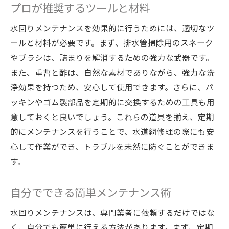
プロが推奨するツールと材料
省エネと維持費削減のための工夫
家族でできる水道網の安全確認
水回りメンテナンスを効果的に行うためには、適切なツ
長期使用を見据えた今の手入れ
ールと材料が必要です。まず、排水管掃除用のスネーク
やブラシは、詰まりを解消するための強力な武器です。
持続可能な水道利用のための心がけ
また、重曹と酢は、自然な素材でありながら、強力な洗
水回りメンテナンスの極意で快適な生活を実現
浄効果を持つため、安心して使用できます。さらに、パ
快適な生活を支えるメンテナンスの重要性
ッキンやゴム製部品を定期的に交換するための工具も用
水回りの長寿命化の秘訣
意しておくと良いでしょう。これらの道具を揃え、定期
エコで効率的なメンテナンス方法
的にメンテナンスを行うことで、水道網修理の際にも安
快適さを最大化するメンテナンス計画
心して作業ができ、トラブルを未然に防ぐことができま
メンテナンスがもたらす心地よい生活空間
す。
未来を見据えたメンテナンスの視点
自分でできる簡単メンテナンス術
水道網修理で安心のために知っておくべきこと
修理時に発注すべきか自分で行うかの判断
水回りメンテナンスは、専門業者に依頼するだけではな
基準
く、自分でも簡単に行える方法があります。まず、定期