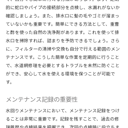
水道網修理で失敗しないためのQA
的に蛇口やパイプの接続部分を点検し、水漏れがないか
確認しましょう。また、排水口に髪の毛やゴミが溜まっ
修理後に注意すべきポイント
ていないかも重要です。簡単にできる方法として、重曹
修理前の準備と心構え
と酢を使った自然の洗浄剤があります。これを使って排
トラブルを回避するための事前情報
水口を掃除すれば、詰まりを予防できるでしょう。さら
過去の修理事例から学ぶ教訓
に、フィルターの清掃や交換も自分で行える範囲のメン
テナンスです。こうした簡単な作業を定期的に行うこと
で、水道網修理を必要とするトラブルを未然に防ぐこと
ができ、安心して水を使える環境を保つことが可能で
す。
メンテナンス記録の重要性
水回りメンテナンスにおいて、メンテナンス記録をつけ
ることは非常に重要です。記録を残すことで、過去の修
理履歴や点検結果を把握でき、次回の点検時に役立ちま