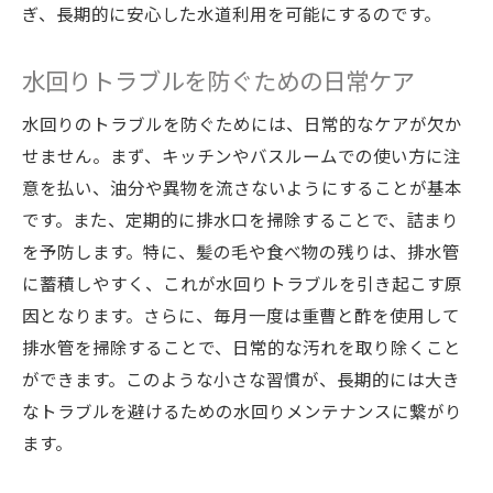
専門家おすすめのメンテナンスツール
ぎ、長期的に安心した水道利用を可能にするのです。
季節ごとのメンテナンスポイント
配管の寿命を延ばすテクニック
水回りトラブルを防ぐための日常ケア
DIYメンテナンスの限界とプロの力
水回りのトラブルを防ぐためには、日常的なケアが欠か
水回りのトラブルを防ぐための点検ポイント
せません。まず、キッチンやバスルームでの使い方に注
水圧の変化に注意！
意を払い、油分や異物を流さないようにすることが基本
異音の原因を探る方法
です。また、定期的に排水口を掃除することで、詰まり
を予防します。特に、髪の毛や食べ物の残りは、排水管
赤錆の発生を防ぐための習慣
に蓄積しやすく、これが水回りトラブルを引き起こす原
外見からわかる配管の劣化サイン
因となります。さらに、毎月一度は重曹と酢を使用して
専門家が教える効果的な点検手順
排水管を掃除することで、日常的な汚れを取り除くこと
点検後のフォローアップの重要性
ができます。このような小さな習慣が、長期的には大き
長く安心して使える水道環境を保つ方法
なトラブルを避けるための水回りメンテナンスに繋がり
水質管理の基本
ます。
配管の素材選びで耐久性を強化