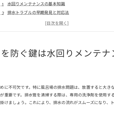
水回りメンテナンスの基本知識
排水トラブルの早期発見と対応法
日常的に行うべき風呂場の掃除術
水回りメンテナンスで快適生活を実現
プロに依頼するメリットと注意点
地域に特化したメンテナンスのポイント
ルを防ぐ鍵は水回りメンテナ
排水管の劣化を防ぐための定期メンテナンスの重要性
排水管の劣化を見分けるサイン
定期メンテナンスの具体的な手順
劣化防止に役立つ日常の習慣
めに不可欠です。特に風呂場の排水問題は、放置すると大き
プロの点検で安心を手に入れる
が重要です。排水管を清掃する際は、専用の洗浄剤を使用す
排水管長持ちのための材質選び
掛けましょう。これにより、排水の流れがスムーズになり、
劣化が進行した場合の対応法