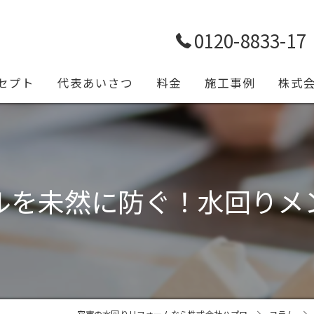
0120-8833-17
セプト
代表あいさつ
料金
施工事例
株式
トイレ
浴室
ルを未然に防ぐ！水回りメ
キッチ
給排水
設備工
一宮市の水回りリフォームなら株式会社ハプロ
コラム