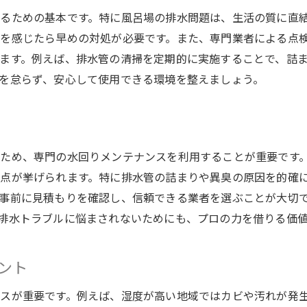
季節に応じたメンテナンスプラン
るための基本です。特に風呂場の排水問題は、生活の質に直
風呂排水の詰まりを防ぐ最新のメンテナンス技術
を感じたら早めの対処が必要です。また、専門業者による点
最新の排水管クリーニング技術
ます。例えば、排水管の清掃を定期的に実施することで、詰
詰まりやすい原因とその対策
を怠らず、安心して使用できる環境を整えましょう。
新しい技術を活用した詰まり防止法
プロが教えるメンテナンスのコツ
最新技術と伝統的手法の融合
ため、専門の水回りメンテナンスを利用することが重要です
技術革新がもたらす未来の水回り
点が挙げられます。特に排水管の詰まりや異臭の原因を的確
定期的な水回りチェックで長期的なトラブル回避を実現
事前に見積もりを確認し、信頼できる業者を選ぶことが大切
水回りチェックポイントの徹底解説
排水トラブルに悩まされないためにも、プロの力を借りる価
長期的なトラブル低減のための戦略
定期チェックで未知のトラブルを回避
ント
年次メンテナンスのスケジュール作成
スが重要です。例えば、湿度が高い地域ではカビや汚れが発
専門家による定期的なアドバイス