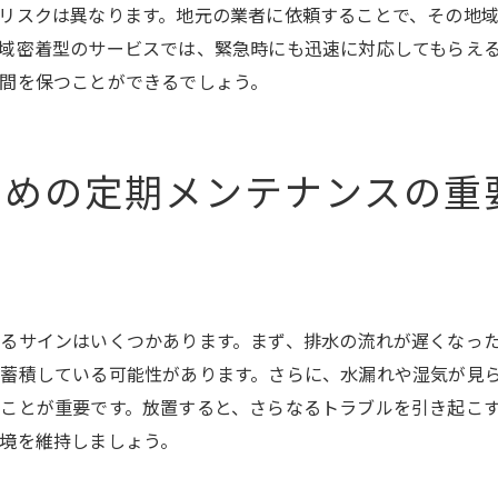
リスクは異なります。地元の業者に依頼することで、その地
家族全員で行うチェックリスト
域密着型のサービスでは、緊急時にも迅速に対応してもらえ
風呂場の水回りメンテナンスが生活の質を向上させる理由
間を保つことができるでしょう。
水回りメンテナンスが健康に与える影響
快適な生活空間の実現
ための定期メンテナンスの重
メンテナンスによる経済的効果
心理的な安心をもたらす要素
生活の質を左右する水回り環境
プロのサポートで得られる安心感
プロフェッショナルの知識を活用した水回りメンテナンスの最
るサインはいくつかあります。まず、排水の流れが遅くなっ
蓄積している可能性があります。さらに、水漏れや湿気が見
プロが推奨する最新のメンテナンス方法
ことが重要です。放置すると、さらなるトラブルを引き起こ
業界のトレンドと新技術
境を維持しましょう。
プロの知識を家庭に活かす方法
プロフェッショナルに学ぶ最高の実践