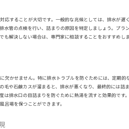
プロが教える！風呂場の排水トラブルを未然に防ぐ方法
排水トラブルの原因と予防策
対応することが大切です。一般的な兆候としては、排水が遅
プロが使用する最新の工具と技術
排水管の点検を行い、詰まりの原因を特定しましょう。プラ
風呂場の配置と設計がもたらす影響
でも解決しない場合は、専門家に相談することをおすすめし
DIYでできる簡単メンテナンス
プロフェッショナルに聞くトラブル事例
定期的なプロの検査の重要性
水回りメンテナンスで快適なバスタイムを守る秘訣
に欠かせません。特に排水トラブルを防ぐためには、定期的
毎日の水回りチェックリスト
の毛や石鹸カスが溜まると、排水が悪くなり、最終的には詰
快適なバスタイムのための設備更新
度は排水口の目詰まりを防ぐために熱湯を流すと効果的です
リラックスできる空間作りのポイント
風呂場を保つことができます。
水回りの快適さを左右する要素
水回りメンテナンスがもたらす安心感
現