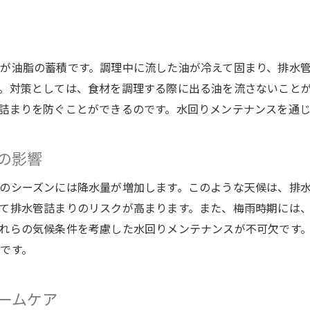
油脂やゴミの排除で排水管詰まりを未然に防ぐ方法
家庭でできる油脂の効果的な処理法
ゴミを減らすためのキッチン習慣
が油脂の蓄積です。調理中に流した油が冷えて固まり、排水
排水管に負担をかけない掃除のコツ
。対策としては、食材を調理する際に出る油を流さないこと
環境に優しい排水管クリーニングの方法
詰まりを防ぐことができるのです。水回りメンテナンスを通じ
定期的な排水管清掃で詰まりを予防
排水トラブルを防ぐための家庭用フィルターの活用
の影響
プロの高圧洗浄で水回りトラブルを根本から解決しよう
のシーズンには降水量が増加します。このような天候は、排
高圧洗浄のメリットと効果
て排水管詰まりのリスクが高まります。また、梅雨時期には
プロに依頼する際の確認ポイント
れらの気候条件を考慮した水回りメンテナンスが不可欠です
高圧洗浄が必要なサインとは
です。
高圧洗浄の手順と費用の目安
排水管を長持ちさせるための高圧洗浄活用法
ームケア