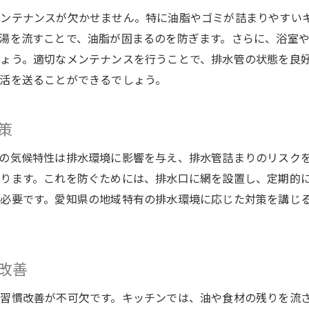
高圧洗浄の頻度とタイミング
メンテナンスが欠かせません。特に油脂やゴミが詰まりやすい
定期的なメンテナンスが愛知県の排水管を守る理由
湯を流すことで、油脂が固まるのを防ぎます。さらに、浴室
定期メンテナンスがもたらす安心感
ょう。適切なメンテナンスを行うことで、排水管の状態を良
排水管の寿命を延ばすためのメンテナンス頻度
活を送ることができるでしょう。
愛知県の気候に応じたメンテナンスの必要性
メンテナンスを怠ることによるリスク
策
住環境を守るための長期的視点の重要性
の気候特性は排水環境に影響を与え、排水管詰まりのリスク
メンテナンス計画の立て方と実行方法
ります。これを防ぐためには、排水口に網を設置し、定期的
水回りメンテナンスが生活の快適さを左右する秘密
必要です。愛知県の地域特有の排水環境に応じた対策を講じ
快適な住環境を実現するための水回り管理
水回りがもたらす生活の質の向上
メンテナンスがもたらす経済的利点
改善
健康な暮らしを支える水回りのケア
習慣改善が不可欠です。キッチンでは、油や食材の残りを流
家族の安心を守るための水回り管理