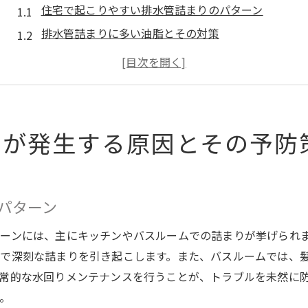
住宅で起こりやすい排水管詰まりのパターン
排水管詰まりに多い油脂とその対策
愛知県特有の気候が与える排水管への影響
排水管詰まりを未然に防ぐためのホームケア
地域特有の排水環境に対応した予防策
排水管詰まりを防ぐための生活習慣改善
りが発生する原因とその予防
効果的な水回りメンテナンスの基本知識を学ぼう
水回りメンテナンスのポイントとその重要性
初心者でもできる水回りメンテナンスの基本
パターン
プロが勧める水回りの定期点検法
ーンには、主にキッチンやバスルームでの詰まりが挙げられ
水漏れや詰まりを防ぐための日常ケア
で深刻な詰まりを引き起こします。また、バスルームでは、
愛知県の住宅に合った水回りメンテナンスの手順
常的な水回りメンテナンスを行うことが、トラブルを未然に
メンテナンスに必要な道具とその使い方
。