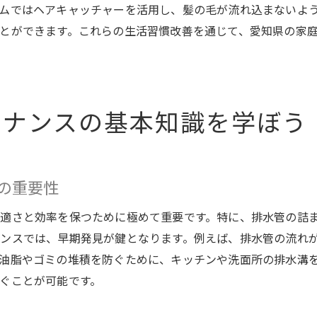
ムではヘアキャッチャーを活用し、髪の毛が流れ込まないよ
水回りトラブルを未然に防ぐライフスタイル
とができます。これらの生活習慣改善を通じて、愛知県の家
愛知県の気候に適した季節ごとの水回りメンテナンス法
春に行うべき水回りメンテナンス
夏の湿気対策と水回りケア
テナンスの基本知識を学ぼう
秋の排水管クリーニングの重要性
冬場の凍結防止策とメンテナンス
季節ごとの排水管チェックリスト
の重要性
気候変動に対応したメンテナンスの工夫
排水管詰まりを防ぎ、快適な住環境を実現するために
適さと効率を保つために極めて重要です。特に、排水管の詰
ンスでは、早期発見が鍵となります。例えば、排水管の流れ
排水管詰まりを未然に防ぐライフスタイル
油脂やゴミの堆積を防ぐために、キッチンや洗面所の排水溝
住環境の快適さを保つための習慣
ぐことが可能です。
環境に配慮した住まいの管理方法
家庭でできる排水管トラブルの予防法