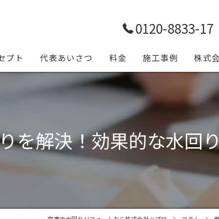
0120-8833-17
セプト
代表あいさつ
料金
施工事例
株式
トイレ
浴室
りを解決！効果的な水回
キッチ
給排水
設備工
一宮市の水回りリフォームなら株式会社ハプロ
コラム