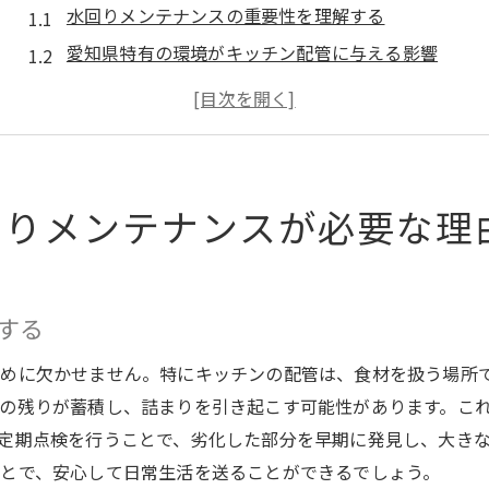
水回りメンテナンスの重要性を理解する
愛知県特有の環境がキッチン配管に与える影響
水漏れや詰まりが引き起こす生活への影響
予防策としての定期的なメンテナンス
愛知県での配管トラブルを未然に防ぐ方法
専門業者に頼るべきタイミング
回りメンテナンスが必要な理
配管清掃で愛知県の快適な生活環境を守る
愛知県の住環境に合わせた配管清掃の方法
快適なキッチン環境を維持するためのコツ
する
定期的な配管清掃がもたらすメリット
めに欠かせません。特にキッチンの配管は、食材を扱う場所
配管清掃の頻度とタイミングを知る
の残りが蓄積し、詰まりを引き起こす可能性があります。こ
プロによる配管診断の必要性
定期点検を行うことで、劣化した部分を早期に発見し、大き
愛知県での配管清掃の最新技術
とで、安心して日常生活を送ることができるでしょう。