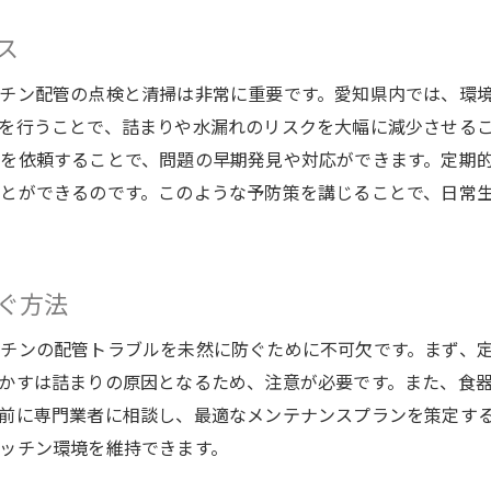
プロ業者選びのポイントと注意点
キッチンの配管清掃で水漏れ対策を万全に
ス
水漏れを引き起こす原因と対策
チン配管の点検と清掃は非常に重要です。愛知県内では、環
配管清掃で水漏れを予防する方法
を行うことで、詰まりや水漏れのリスクを大幅に減少させる
水漏れを防ぐための効果的な清掃術
を依頼することで、問題の早期発見や対応ができます。定期
愛知県特有の気候に対応した水漏れ対策
とができるのです。このような予防策を講じることで、日常
緊急時の水漏れ対応法を学ぶ
配管交換のタイミングと選び方
ぐ方法
愛知県の季節変化に対応した水回りメンテナンス術
季節ごとのメンテナンスポイント
チンの配管トラブルを未然に防ぐために不可欠です。まず、
気温変化が配管に与える影響と対策
かすは詰まりの原因となるため、注意が必要です。また、食
寒暖差に対応したメンテナンスの工夫
前に専門業者に相談し、最適なメンテナンスプランを策定す
ッチン環境を維持できます。
季節変化に備えた配管の準備
愛知県の気候に最適なメンテナンス計画