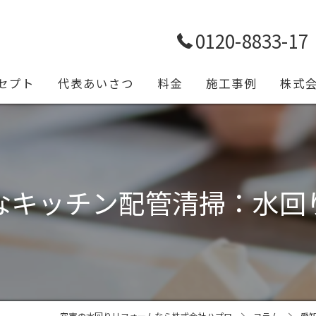
0120-8833-17
セプト
代表あいさつ
料金
施工事例
株式
トイレ
浴室
なキッチン配管清掃：水回
キッチ
給排水
設備工
一宮市の水回りリフォームなら株式会社ハプロ
コラム
愛