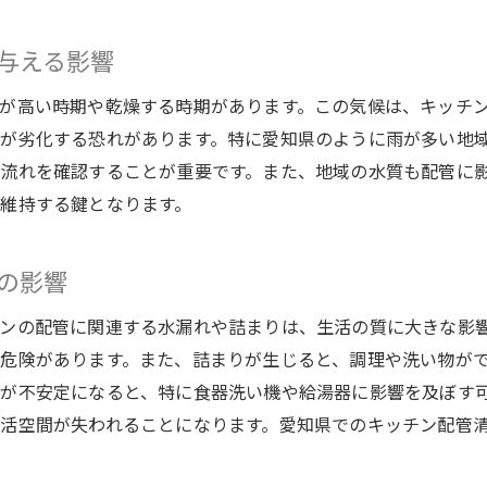
見落としがちなキッチン配管のトラブルを未然に防ぐ方法
早期発見が重要なキッチン配管トラブル
与える影響
日常的にできる簡単なトラブル予防策
が高い時期や乾燥する時期があります。この気候は、キッチ
トラブルサインを見逃さないために
が劣化する恐れがあります。特に愛知県のように雨が多い地
愛知県の特性を考慮した予防策
流れを確認することが重要です。また、地域の水質も配管に
専門家による定期診断のすすめ
維持する鍵となります。
家庭で行える簡単なメンテナンス方法
プロが教える愛知県での水回りメンテナンスの秘訣
の影響
専門家が教える効果的なメンテナンス方法
ンの配管に関連する水漏れや詰まりは、生活の質に大きな影
愛知県で実践したい水回りメンテナンスのコツ
危険があります。また、詰まりが生じると、調理や洗い物が
プロにしかできない配管メンテナンスの技術
が不安定になると、特に食器洗い機や給湯器に影響を及ぼす
家庭でもできるプロ級のメンテナンス術
活空間が失われることになります。愛知県でのキッチン配管
メンテナンスで長持ちするキッチン配管