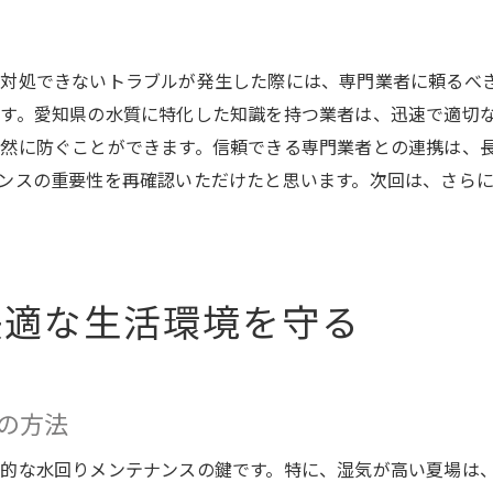
季節ごとの配管トラブル予防法
定期的な水回りメンテナンスがもたらす生活の安心
対処できないトラブルが発生した際には、専門業者に頼るべ
定期メンテナンスの必要性と利点
す。愛知県の水質に特化した知識を持つ業者は、迅速で適切
安心な生活空間を維持するための秘訣
然に防ぐことができます。信頼できる専門業者との連携は、
ンスの重要性を再確認いただけたと思います。次回は、さら
定期的なチェックリストの作成方法
長期的な視点でのメンテナンス計画
愛知県民が行うべき水回りメンテナンス習慣
家族全員で取り組むメンテナンスのすすめ
快適な生活環境を守る
愛知県でのキッチン配管清掃の重要性とその効果
キッチン配管清掃が生活に及ぼす影響
効果的な配管清掃による環境改善
の方法
配管清掃の重要性を再認識する
的な水回りメンテナンスの鍵です。特に、湿気が高い夏場は
清掃を成功させるための具体的手法