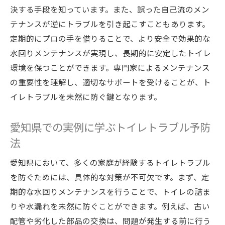
決する手段を知っています。また、誤った自己流のメン
とは
テナンスが逆にトラブルを引き起こすこともあります。
水回りメンテナンスで得られる安心感の理
定期的にプロの手を借りることで、より安全で効果的な
由
水回りメンテナンスが実現し、長期的に安定したトイレ
トイレトラブルが無い快適な生活の実現
環境を保つことができます。専門家によるメンテナンス
プロのサポートを受けることで得られる安
の重要性を理解し、適切なサポートを受けることが、ト
心
イレトラブルを未然に防ぐ鍵となります。
愛知県の家庭で実践されている安心メンテ
ナンス
愛知県での実例に学ぶトイレトラブル予防
水回りメンテナンスで生活の質を向上させ
法
る方法
愛知県において、多くの家庭が経験するトイレトラブル
安心な日常を支える日々の水回りメンテナ
を防ぐためには、具体的な対策が不可欠です。まず、定
ンス
期的な水回りメンテナンスを行うことで、トイレの詰ま
プロフェッショナルによる水回り点検がなぜ必
りや水漏れを未然に防ぐことができます。例えば、古い
要か
配管や劣化した部品の交換は、問題が発生する前に行う