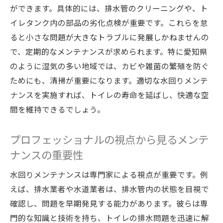
ができます。具体的には、排水管のクリーニングや、ト
節水型便器の選び方とその利点
イレタンク内の部品の劣化点検が重要です。これらを怠
愛知県の家庭で実施されている具体的なメ
ると小さな問題が大きなトラブルに発展しかねませんの
ンテナンス例
で、定期的なメンテナンスが求められます。特に愛知県
愛知県のトイレ排水修理で費用を抑えるテクニ
のように湿気の多い地域では、カビや雑菌の繁殖を防ぐ
ック
ためにも、清掃が重要になります。適切な水回りメンテ
費用対効果を考えた水回りメンテナンスの
ナンスを実施すれば、トイレの寿命を延ばし、快適な空
選び方
間を維持できるでしょう。
プロによる見積もりの見極め方
プロフェッショナルの視点から見るメンテ
DIYでできる簡単なトイレ修理法
ナンスの重要性
長期的なコスト削減を実現する節水策
見逃しがちな水漏れの早期発見法
水回りメンテナンスは専門家による視点が重要です。例
愛知県でのトイレ修理費用を比較して選ぶ
えば、排水業者や水道業者は、排水管内の状態を目視で
コツ
確認し、問題を早期発見する能力があります。彼らは専
門的な知識と技術を持ち、トイレの排水問題を迅速に解
水回りメンテナンスがもたらす安心な日常生活