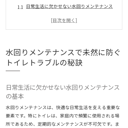
日常生活に欠かせない水回りメンテナンス
の基本
トイレ詰まりを防ぐ具体的な手法
水回りメンテナンスで長持ちするトイレ環
境を実現
水回りメンテナンスで未然に防ぐ
プロフェッショナルの視点から見るメンテ
ナンスの重要性
トイレトラブルの秘訣
愛知県での実例に学ぶトイレトラブル予防
法
日常生活に欠かせない水回りメンテナンス
トイレトラブルを未然に防ぐためのセルフ
の基本
チェックのコツ
プロが指南する愛知県でのトイレ排水トラブル
水回りメンテナンスは、快適な日常生活を支える重要な
解決法
要素です。特にトイレは、家庭内で頻繁に使用される場
愛知県での信頼できるトイレ修理サービス
所であるため、定期的なメンテナンスが不可欠です。ま