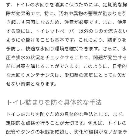
の選び方
ず、トイレの水回りを清潔に保つためには、定期的な掃
トイレ排水トラブルを即解決するための重
除が効果的です。特に、汚れや異物の蓄積が詰まりを引
要ポイント
き起こす原因になるため、注意が必要です。また、使用
する際には、トイレットペーパー以外のものを流さない
トイレ問題を迅速に解決するプロフェッシ
ように心掛けることも基本です。これにより、詰まりを
ョナルの技
予防し、快適な水回り環境を維持できます。さらに、水
実際のトラブル事例から学ぶ効果的な対応
圧や排水の状況をチェックすることで、問題が発生する
策
前に対策を講じることができます。このように、日常的
緊急時に役立つトイレトラブルの初期対応
な水回りメンテナンスは、愛知県の家庭にとっても欠か
方法
せない習慣となります。
プロによる定期点検がトイレトラブルを防
ぐ理由
トイレ詰まりを防ぐ具体的な手法
知っておきたい水回りメンテナンスの重要性と
トイレ詰まりを防ぐための具体的な手法として、まず、
その効果
定期的な点検を行うことが大切です。例えば、トイレの
水回りメンテナンスがもたらす長期的なメ
配管やタンクの状態を確認し、劣化や破損がないかをチ
リット