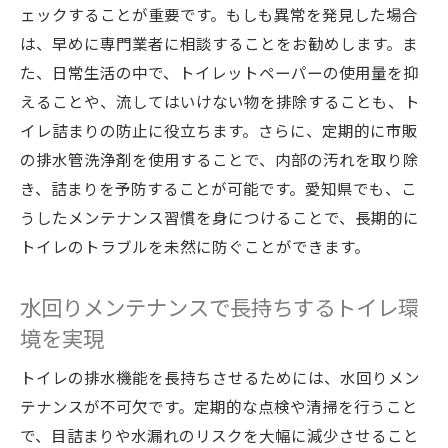
ェックすることが重要です。もしも異常を発見した場合
定期的な点検で安心を手に入れる方法
は、早めに専門業者に相談することをお勧めします。ま
愛知県の家庭での水回りメンテナンスの実
た、日常生活の中で、トイレットペーパーの使用量を抑
情
えることや、流してはいけない物を排除することも、ト
水回りメンテナンスで節約できる費用とは
イレ詰まりの防止に役立ちます。さらに、定期的に市販
健康的な生活を支える水回り管理の重要性
の排水管洗浄剤を使用することで、内部の汚れを取り除
トラブルを未然に防ぐ水回りメンテナンス
き、詰まりを予防することが可能です。愛知県でも、こ
の実践例
うしたメンテナンス習慣を身につけることで、長期的に
トイレのトラブルを未然に防ぐことができます。
トイレ詰まりを防ぐための水回りメンテナンス
の基本
水回りメンテナンスで長持ちするトイレ環
トイレ使用時に心掛けたい基本ルール
境を実現
異物を流さないための家庭内教育法
トイレの排水機能を長持ちさせるためには、水回りメン
水回りの定期チェック項目とその目的
テナンスが不可欠です。定期的な点検や清掃を行うこと
プロによる水回り管理がトイレ詰まりを予
で、目詰まりや水漏れのリスクを大幅に減少させること
防する理由