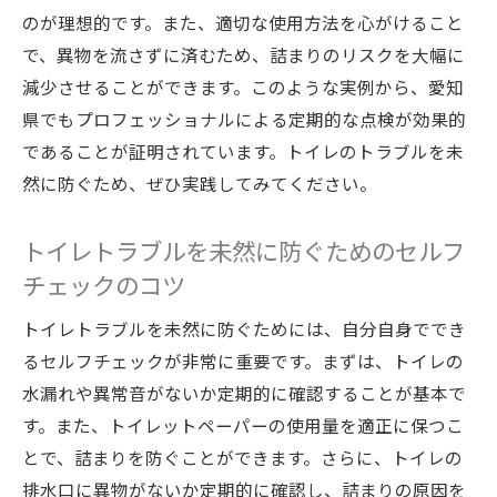
プロの点検で水回りトラブルを未然に防ぐ
のが理想的です。また、適切な使用方法を心がけること
愛知県のプロが提供する水回り点検サービ
で、異物を流さずに済むため、詰まりのリスクを大幅に
スの特徴
減少させることができます。このような実例から、愛知
トイレ環境を長持ちさせるためのプロの役
県でもプロフェッショナルによる定期的な点検が効果的
割
であることが証明されています。トイレのトラブルを未
然に防ぐため、ぜひ実践してみてください。
専門家による点検が家庭に与える安心感
定期点検によるコスト削減とその効果
トイレトラブルを未然に防ぐためのセルフ
愛知県でのプロの点検を受ける際の注意点
チェックのコツ
トイレ排水問題を未然に防ぐためのメンテナン
ス術
トイレトラブルを未然に防ぐためには、自分自身ででき
るセルフチェックが非常に重要です。まずは、トイレの
プロの目線で見る効果的なメンテナンス方
水漏れや異常音がないか定期的に確認することが基本で
法
す。また、トイレットペーパーの使用量を適正に保つこ
愛知県の家庭での実践的なメンテナンス事
とで、詰まりを防ぐことができます。さらに、トイレの
例
排水口に異物がないか定期的に確認し、詰まりの原因を