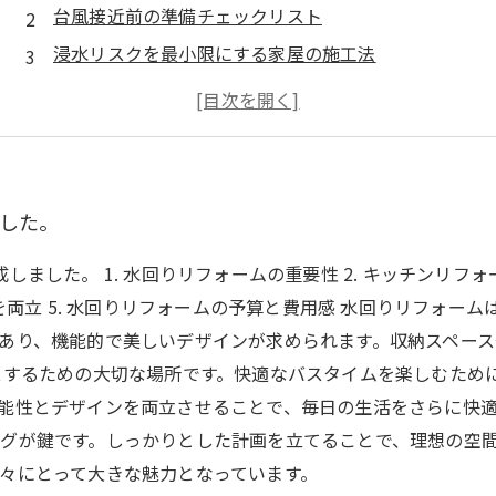
台風接近前の準備チェックリスト
浸水リスクを最小限にする家屋の施工法
排水システムのメンテナンスと改良方法
浸水時の緊急対応マニュアル
台風後の水回りの点検とケア方法
ました。
ました。 1. 水回りリフォームの重要性 2. キッチンリフォ
ンを両立 5. 水回りリフォームの予算と費用感 水回りリフォ
あり、機能的で美しいデザインが求められます。収納スペー
スするための大切な場所です。快適なバスタイムを楽しむため
能性とデザインを両立させることで、毎日の生活をさらに快適
グが鍵です。しっかりとした計画を立てることで、理想の空
々にとって大きな魅力となっています。