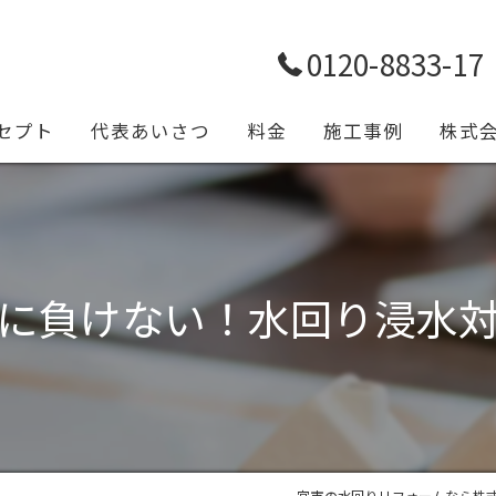
0120-8833-17
セプト
代表あいさつ
料金
施工事例
株式
トイレ
浴室
に負けない！水回り浸水
キッチ
給排水
設備工
一宮市の水回りリフォームなら株