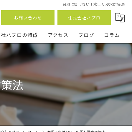
台風に負けない！水回り浸水対策法
お問い合わせ
株式会社ハプロ
会社ハプロの特徴
アクセス
ブログ
コラム
対策法
ン
事
式会社ハプロ
コラム
台風に負けない！水回り浸水対策法