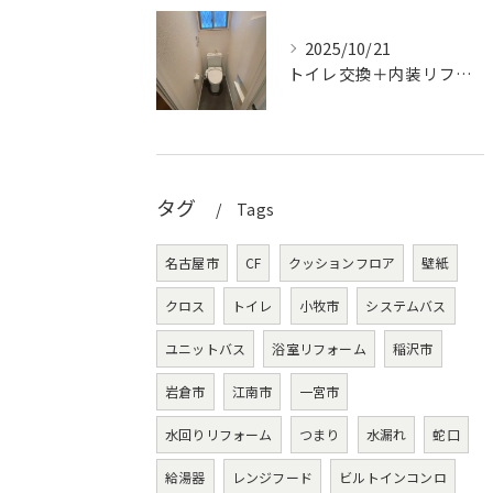
2025/10/21
トイレ交換＋内装リフォームで明るく清潔な空間に
タグ
Tags
名古屋市
CF
クッションフロア
壁紙
クロス
トイレ
小牧市
システムバス
ユニットバス
浴室リフォーム
稲沢市
岩倉市
江南市
一宮市
水回りリフォーム
つまり
水漏れ
蛇口
給湯器
レンジフード
ビルトインコンロ