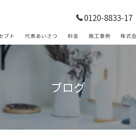
0120-8833-17
セプト
代表あいさつ
料金
施工事例
株式
トイレ
浴室
ブログ
キッチ
給排水
設備工